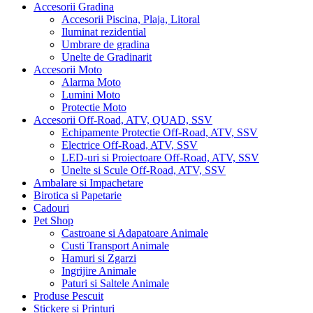
Accesorii Gradina
Accesorii Piscina, Plaja, Litoral
Iluminat rezidential
Umbrare de gradina
Unelte de Gradinarit
Accesorii Moto
Alarma Moto
Lumini Moto
Protectie Moto
Accesorii Off-Road, ATV, QUAD, SSV
Echipamente Protectie Off-Road, ATV, SSV
Electrice Off-Road, ATV, SSV
LED-uri si Proiectoare Off-Road, ATV, SSV
Unelte si Scule Off-Road, ATV, SSV
Ambalare si Impachetare
Birotica si Papetarie
Cadouri
Pet Shop
Castroane si Adapatoare Animale
Custi Transport Animale
Hamuri si Zgarzi
Ingrijire Animale
Paturi si Saltele Animale
Produse Pescuit
Stickere si Printuri