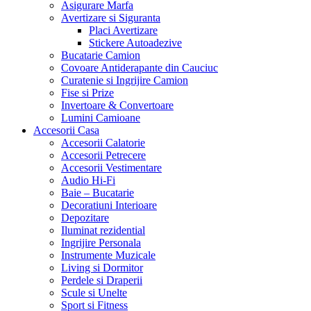
Asigurare Marfa
Avertizare si Siguranta
Placi Avertizare
Stickere Autoadezive
Bucatarie Camion
Covoare Antiderapante din Cauciuc
Curatenie si Ingrijire Camion
Fise si Prize
Invertoare & Convertoare
Lumini Camioane
Accesorii Casa
Accesorii Calatorie
Accesorii Petrecere
Accesorii Vestimentare
Audio Hi-Fi
Baie – Bucatarie
Decoratiuni Interioare
Depozitare
Iluminat rezidential
Ingrijire Personala
Instrumente Muzicale
Living si Dormitor
Perdele si Draperii
Scule si Unelte
Sport si Fitness