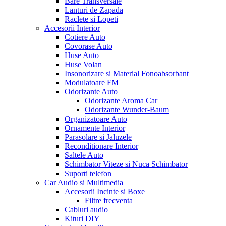
Bare Transversale
Lanturi de Zapada
Raclete si Lopeti
Accesorii Interior
Cotiere Auto
Covorase Auto
Huse Auto
Huse Volan
Insonorizare si Material Fonoabsorbant
Modulatoare FM
Odorizante Auto
Odorizante Aroma Car
Odorizante Wunder-Baum
Organizatoare Auto
Ornamente Interior
Parasolare si Jaluzele
Reconditionare Interior
Saltele Auto
Schimbator Viteze si Nuca Schimbator
Suporti telefon
Car Audio si Multimedia
Accesorii Incinte si Boxe
Filtre frecventa
Cabluri audio
Kituri DIY