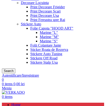
Decorare Locuinta
Print Decorare Frigider
Print Decorare Scari
Print Decorare Usa
Print Fereastra spre Rai
Stickere Auto
Folie Capota "HOOD ART"
Marime "L"
Marime "M"
Marime "S"
Folii Colantare Jante
Sticker Roata de Rezerva
Stickere Auto Tuning
Stickere Off Road
Stickere Stalp Usa
Search
Autentificare/Inregistrare
0
0
items
0,00
lei
Meniu
0
items
Home