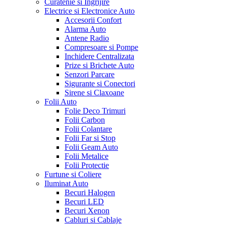
Curatenie si Ingrijire
Electrice si Electronice Auto
Accesorii Confort
Alarma Auto
Antene Radio
Compresoare si Pompe
Inchidere Centralizata
Prize si Brichete Auto
Senzori Parcare
Sigurante si Conectori
Sirene si Claxoane
Folii Auto
Folie Deco Trimuri
Folii Carbon
Folii Colantare
Folii Far si Stop
Folii Geam Auto
Folii Metalice
Folii Protectie
Furtune si Coliere
Iluminat Auto
Becuri Halogen
Becuri LED
Becuri Xenon
Cabluri si Cablaje