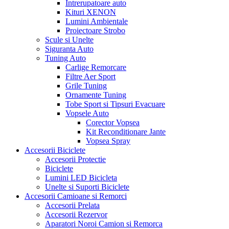
Intrerupatoare auto
Kituri XENON
Lumini Ambientale
Proiectoare Strobo
Scule si Unelte
Siguranta Auto
Tuning Auto
Carlige Remorcare
Filtre Aer Sport
Grile Tuning
Ornamente Tuning
Tobe Sport si Tipsuri Evacuare
Vopsele Auto
Corector Vopsea
Kit Reconditionare Jante
Vopsea Spray
Accesorii Biciclete
Accesorii Protectie
Biciclete
Lumini LED Bicicleta
Unelte si Suporti Biciclete
Accesorii Camioane si Remorci
Accesorii Prelata
Accesorii Rezervor
Aparatori Noroi Camion si Remorca