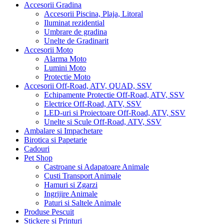
Accesorii Gradina
Accesorii Piscina, Plaja, Litoral
Iluminat rezidential
Umbrare de gradina
Unelte de Gradinarit
Accesorii Moto
Alarma Moto
Lumini Moto
Protectie Moto
Accesorii Off-Road, ATV, QUAD, SSV
Echipamente Protectie Off-Road, ATV, SSV
Electrice Off-Road, ATV, SSV
LED-uri si Proiectoare Off-Road, ATV, SSV
Unelte si Scule Off-Road, ATV, SSV
Ambalare si Impachetare
Birotica si Papetarie
Cadouri
Pet Shop
Castroane si Adapatoare Animale
Custi Transport Animale
Hamuri si Zgarzi
Ingrijire Animale
Paturi si Saltele Animale
Produse Pescuit
Stickere si Printuri