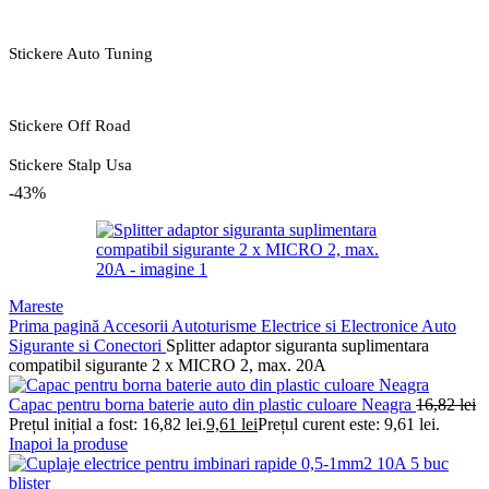
Stickere Auto Tuning
Stickere Off Road
Stickere Stalp Usa
-43%
Mareste
Prima pagină
Accesorii Autoturisme
Electrice si Electronice Auto
Sigurante si Conectori
Splitter adaptor siguranta suplimentara
compatibil sigurante 2 x MICRO 2, max. 20A
Capac pentru borna baterie auto din plastic culoare Neagra
16,82
lei
Prețul inițial a fost: 16,82 lei.
9,61
lei
Prețul curent este: 9,61 lei.
Inapoi la produse