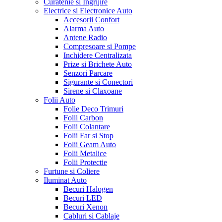
Curatenie si Ingrijire
Electrice si Electronice Auto
Accesorii Confort
Alarma Auto
Antene Radio
Compresoare si Pompe
Inchidere Centralizata
Prize si Brichete Auto
Senzori Parcare
Sigurante si Conectori
Sirene si Claxoane
Folii Auto
Folie Deco Trimuri
Folii Carbon
Folii Colantare
Folii Far si Stop
Folii Geam Auto
Folii Metalice
Folii Protectie
Furtune si Coliere
Iluminat Auto
Becuri Halogen
Becuri LED
Becuri Xenon
Cabluri si Cablaje