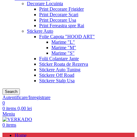
Decorare Locuinta
Print Decorare Frigider
Print Decorare Scari
Print Decorare Usa
Print Fereastra spre Rai
Stickere Auto
Folie Capota "HOOD ART"
Marime "L"
Marime "M"
Marime "S"
Folii Colantare Jante
Sticker Roata de Rezerva
Stickere Auto Tuning
Stickere Off Road
Stickere Stalp Usa
Search
Autentificare/Inregistrare
0
0
items
0,00
lei
Meniu
0
items
Home