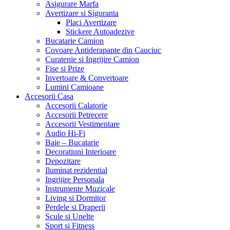
Asigurare Marfa
Avertizare si Siguranta
Placi Avertizare
Stickere Autoadezive
Bucatarie Camion
Covoare Antiderapante din Cauciuc
Curatenie si Ingrijire Camion
Fise si Prize
Invertoare & Convertoare
Lumini Camioane
Accesorii Casa
Accesorii Calatorie
Accesorii Petrecere
Accesorii Vestimentare
Audio Hi-Fi
Baie – Bucatarie
Decoratiuni Interioare
Depozitare
Iluminat rezidential
Ingrijire Personala
Instrumente Muzicale
Living si Dormitor
Perdele si Draperii
Scule si Unelte
Sport si Fitness