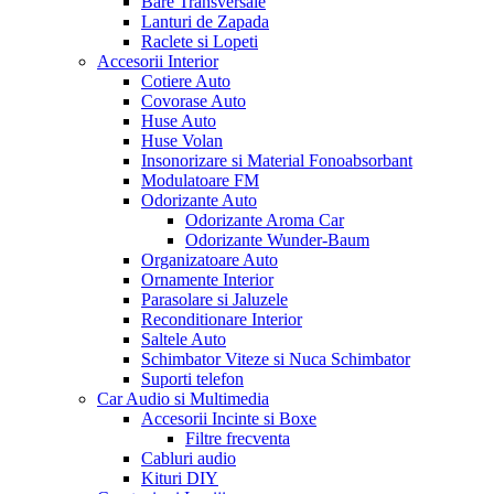
Bare Transversale
Lanturi de Zapada
Raclete si Lopeti
Accesorii Interior
Cotiere Auto
Covorase Auto
Huse Auto
Huse Volan
Insonorizare si Material Fonoabsorbant
Modulatoare FM
Odorizante Auto
Odorizante Aroma Car
Odorizante Wunder-Baum
Organizatoare Auto
Ornamente Interior
Parasolare si Jaluzele
Reconditionare Interior
Saltele Auto
Schimbator Viteze si Nuca Schimbator
Suporti telefon
Car Audio si Multimedia
Accesorii Incinte si Boxe
Filtre frecventa
Cabluri audio
Kituri DIY