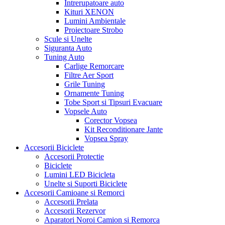
Intrerupatoare auto
Kituri XENON
Lumini Ambientale
Proiectoare Strobo
Scule si Unelte
Siguranta Auto
Tuning Auto
Carlige Remorcare
Filtre Aer Sport
Grile Tuning
Ornamente Tuning
Tobe Sport si Tipsuri Evacuare
Vopsele Auto
Corector Vopsea
Kit Reconditionare Jante
Vopsea Spray
Accesorii Biciclete
Accesorii Protectie
Biciclete
Lumini LED Bicicleta
Unelte si Suporti Biciclete
Accesorii Camioane si Remorci
Accesorii Prelata
Accesorii Rezervor
Aparatori Noroi Camion si Remorca