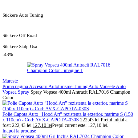
Stickere Auto Tuning
Stickere Off Road
Stickere Stalp Usa
-43%
Mareste
Prima pagină
Accesorii Autoturisme
Tuning Auto
Vopsele Auto
Vopsea Spray
Spray Vopsea 400ml Antracit RAL7016 Champion
Color
Folie Capota Auto "Hood Art" rezistenta la exterior, marime S (150
x 110cm) - Cod: AVX-CAPOTA-030S
222,43
lei
Prețul inițial a
fost: 222,43 lei.
127,10
lei
Prețul curent este: 127,10 lei.
Inapoi la produse