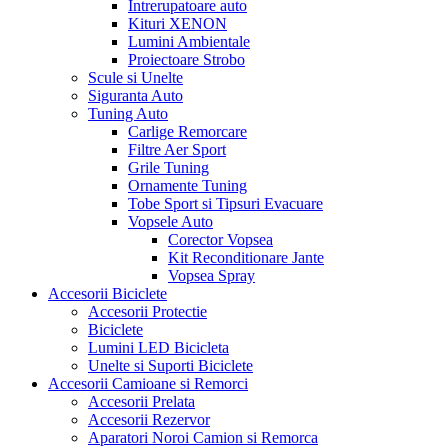
Intrerupatoare auto
Kituri XENON
Lumini Ambientale
Proiectoare Strobo
Scule si Unelte
Siguranta Auto
Tuning Auto
Carlige Remorcare
Filtre Aer Sport
Grile Tuning
Ornamente Tuning
Tobe Sport si Tipsuri Evacuare
Vopsele Auto
Corector Vopsea
Kit Reconditionare Jante
Vopsea Spray
Accesorii Biciclete
Accesorii Protectie
Biciclete
Lumini LED Bicicleta
Unelte si Suporti Biciclete
Accesorii Camioane si Remorci
Accesorii Prelata
Accesorii Rezervor
Aparatori Noroi Camion si Remorca