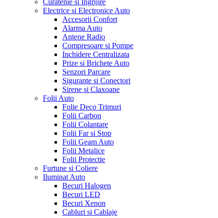
Curatenie si Ingrijire
Electrice si Electronice Auto
Accesorii Confort
Alarma Auto
Antene Radio
Compresoare si Pompe
Inchidere Centralizata
Prize si Brichete Auto
Senzori Parcare
Sigurante si Conectori
Sirene si Claxoane
Folii Auto
Folie Deco Trimuri
Folii Carbon
Folii Colantare
Folii Far si Stop
Folii Geam Auto
Folii Metalice
Folii Protectie
Furtune si Coliere
Iluminat Auto
Becuri Halogen
Becuri LED
Becuri Xenon
Cabluri si Cablaje