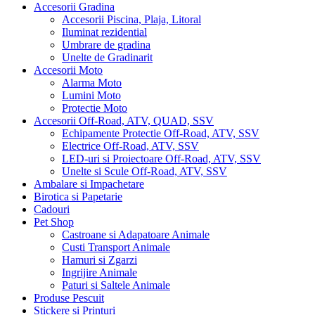
Accesorii Gradina
Accesorii Piscina, Plaja, Litoral
Iluminat rezidential
Umbrare de gradina
Unelte de Gradinarit
Accesorii Moto
Alarma Moto
Lumini Moto
Protectie Moto
Accesorii Off-Road, ATV, QUAD, SSV
Echipamente Protectie Off-Road, ATV, SSV
Electrice Off-Road, ATV, SSV
LED-uri si Proiectoare Off-Road, ATV, SSV
Unelte si Scule Off-Road, ATV, SSV
Ambalare si Impachetare
Birotica si Papetarie
Cadouri
Pet Shop
Castroane si Adapatoare Animale
Custi Transport Animale
Hamuri si Zgarzi
Ingrijire Animale
Paturi si Saltele Animale
Produse Pescuit
Stickere si Printuri