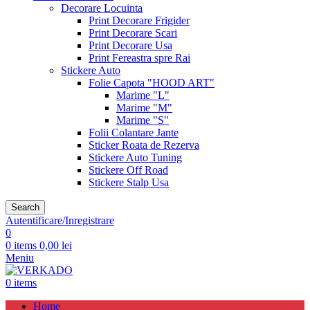
Decorare Locuinta
Print Decorare Frigider
Print Decorare Scari
Print Decorare Usa
Print Fereastra spre Rai
Stickere Auto
Folie Capota "HOOD ART"
Marime "L"
Marime "M"
Marime "S"
Folii Colantare Jante
Sticker Roata de Rezerva
Stickere Auto Tuning
Stickere Off Road
Stickere Stalp Usa
Search
Autentificare/Inregistrare
0
0
items
0,00
lei
Meniu
0
items
Home