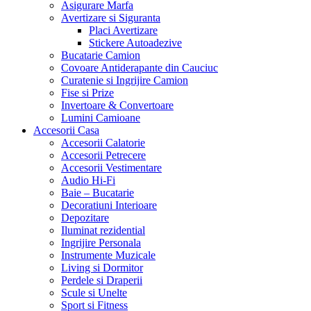
Asigurare Marfa
Avertizare si Siguranta
Placi Avertizare
Stickere Autoadezive
Bucatarie Camion
Covoare Antiderapante din Cauciuc
Curatenie si Ingrijire Camion
Fise si Prize
Invertoare & Convertoare
Lumini Camioane
Accesorii Casa
Accesorii Calatorie
Accesorii Petrecere
Accesorii Vestimentare
Audio Hi-Fi
Baie – Bucatarie
Decoratiuni Interioare
Depozitare
Iluminat rezidential
Ingrijire Personala
Instrumente Muzicale
Living si Dormitor
Perdele si Draperii
Scule si Unelte
Sport si Fitness