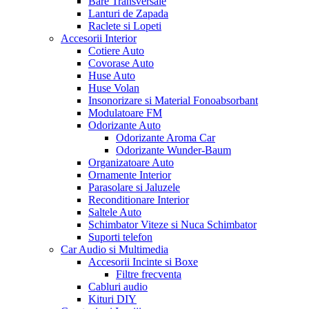
Bare Transversale
Lanturi de Zapada
Raclete si Lopeti
Accesorii Interior
Cotiere Auto
Covorase Auto
Huse Auto
Huse Volan
Insonorizare si Material Fonoabsorbant
Modulatoare FM
Odorizante Auto
Odorizante Aroma Car
Odorizante Wunder-Baum
Organizatoare Auto
Ornamente Interior
Parasolare si Jaluzele
Reconditionare Interior
Saltele Auto
Schimbator Viteze si Nuca Schimbator
Suporti telefon
Car Audio si Multimedia
Accesorii Incinte si Boxe
Filtre frecventa
Cabluri audio
Kituri DIY