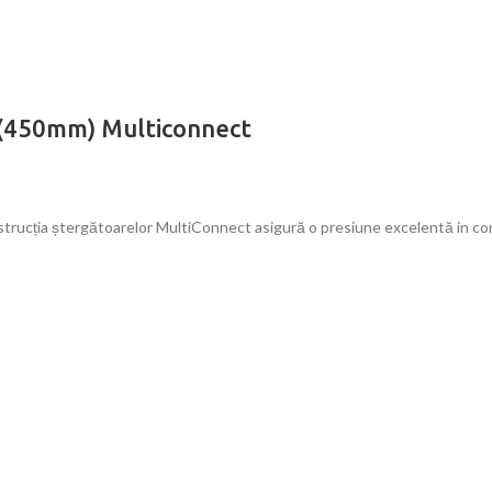
“(450mm) Multiconnect
ucția ștergătoarelor MultiConnect asigură o presiune excelentă in cont