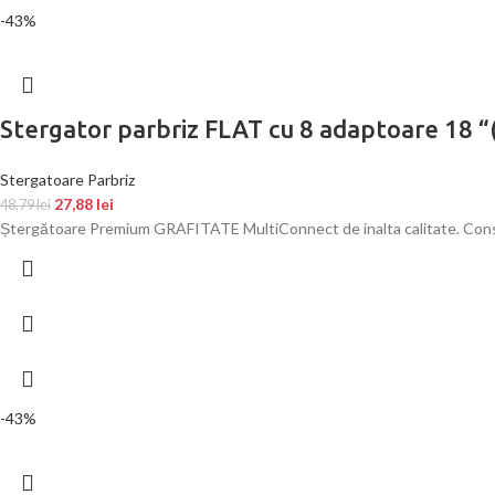
-43%
Stergator parbriz FLAT cu 8 adaptoare 18 
Stergatoare Parbriz
27,88
lei
48,79
lei
Ștergătoare Premium GRAFITATE MultiConnect de inalta calitate. Constr
-43%