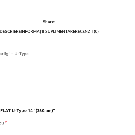
Share:
DESCRIERE
INFORMAȚII SUPLIMENTARE
RECENZII (0)
rlig” – U-Type
al FLAT U-Type 14 “(350mm)”
*
 cu