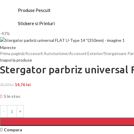
Produse Pescuit
Stickere si Printuri
-43%
Mareste
Prima pagină
Accesorii Autoturisme
Accesorii Exterior
Stergatoare Par
Inapoi la produse
Stergator parbriz universa
14,76
lei
25,83
lei
5 în stoc
Compara