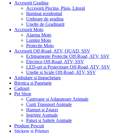
Accesorii Gradina
Accesorii Piscina, Plaja, Litoral
Iluminat rezidential
Umbrare de gradina
Unelte de Gradinarit
Accesorii Moto
Alarma Moto
Lumini Moto
Protectie Moto
Accesorii Off-Road, ATV, QUAD, SSV
Echipamente Protectie Off-Road, ATV, SSV
Electrice Off-Road, ATV, SSV
LED-uri si Proiectoare Off-Road, ATV, SSV
Unelte si Scule Off-Road, ATV, SSV
Ambalare si Impachetare
Birotica si Papetarie
Cadouri
Pet Shop
Castroane si Adapatoare Animale
Custi Transport Animale
Hamuri si Zgarzi
Ingrijire Animale
Paturi si Saltele Animale
Produse Pescuit
Stickere si Printuri