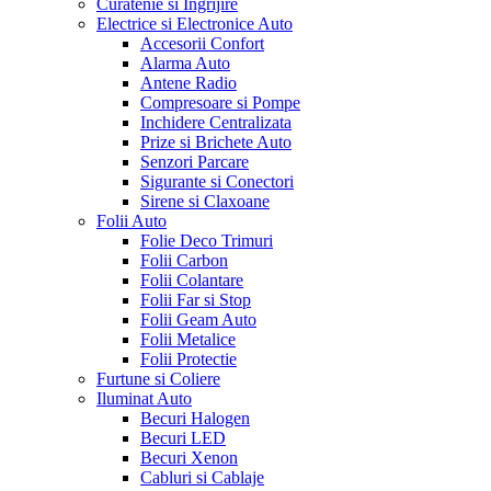
Curatenie si Ingrijire
Electrice si Electronice Auto
Accesorii Confort
Alarma Auto
Antene Radio
Compresoare si Pompe
Inchidere Centralizata
Prize si Brichete Auto
Senzori Parcare
Sigurante si Conectori
Sirene si Claxoane
Folii Auto
Folie Deco Trimuri
Folii Carbon
Folii Colantare
Folii Far si Stop
Folii Geam Auto
Folii Metalice
Folii Protectie
Furtune si Coliere
Iluminat Auto
Becuri Halogen
Becuri LED
Becuri Xenon
Cabluri si Cablaje