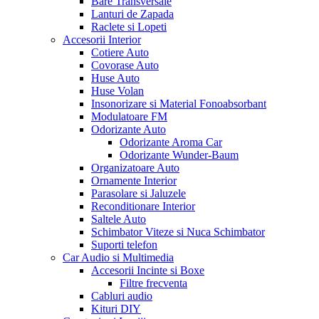
Bare Transversale
Lanturi de Zapada
Raclete si Lopeti
Accesorii Interior
Cotiere Auto
Covorase Auto
Huse Auto
Huse Volan
Insonorizare si Material Fonoabsorbant
Modulatoare FM
Odorizante Auto
Odorizante Aroma Car
Odorizante Wunder-Baum
Organizatoare Auto
Ornamente Interior
Parasolare si Jaluzele
Reconditionare Interior
Saltele Auto
Schimbator Viteze si Nuca Schimbator
Suporti telefon
Car Audio si Multimedia
Accesorii Incinte si Boxe
Filtre frecventa
Cabluri audio
Kituri DIY