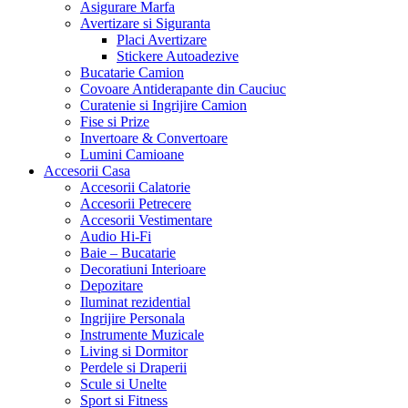
Asigurare Marfa
Avertizare si Siguranta
Placi Avertizare
Stickere Autoadezive
Bucatarie Camion
Covoare Antiderapante din Cauciuc
Curatenie si Ingrijire Camion
Fise si Prize
Invertoare & Convertoare
Lumini Camioane
Accesorii Casa
Accesorii Calatorie
Accesorii Petrecere
Accesorii Vestimentare
Audio Hi-Fi
Baie – Bucatarie
Decoratiuni Interioare
Depozitare
Iluminat rezidential
Ingrijire Personala
Instrumente Muzicale
Living si Dormitor
Perdele si Draperii
Scule si Unelte
Sport si Fitness