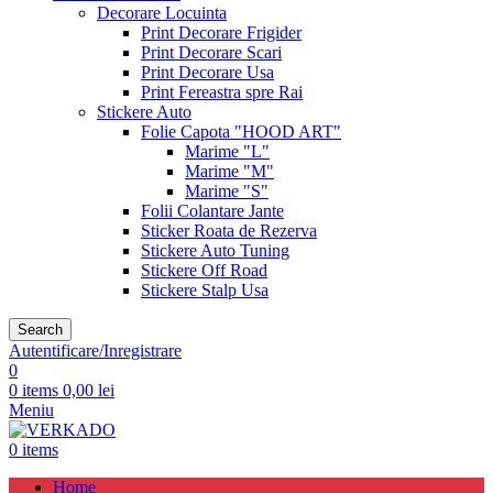
Decorare Locuinta
Print Decorare Frigider
Print Decorare Scari
Print Decorare Usa
Print Fereastra spre Rai
Stickere Auto
Folie Capota "HOOD ART"
Marime "L"
Marime "M"
Marime "S"
Folii Colantare Jante
Sticker Roata de Rezerva
Stickere Auto Tuning
Stickere Off Road
Stickere Stalp Usa
Search
Autentificare/Inregistrare
0
0
items
0,00
lei
Meniu
0
items
Home