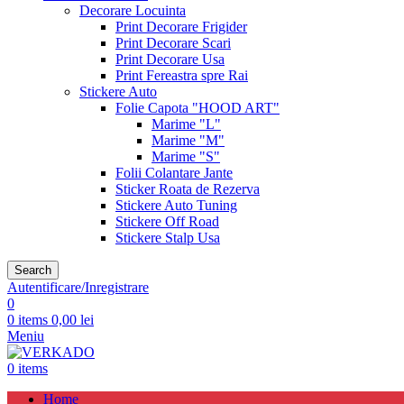
Decorare Locuinta
Print Decorare Frigider
Print Decorare Scari
Print Decorare Usa
Print Fereastra spre Rai
Stickere Auto
Folie Capota "HOOD ART"
Marime "L"
Marime "M"
Marime "S"
Folii Colantare Jante
Sticker Roata de Rezerva
Stickere Auto Tuning
Stickere Off Road
Stickere Stalp Usa
Search
Autentificare/Inregistrare
0
0
items
0,00
lei
Meniu
0
items
Home