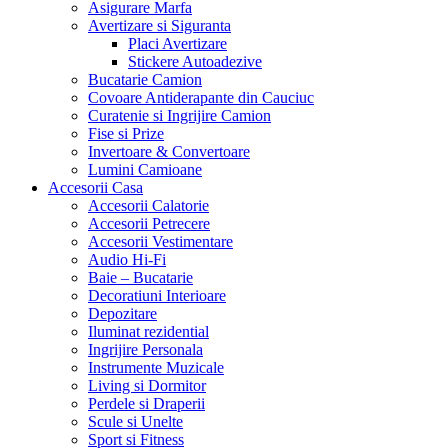
Asigurare Marfa
Avertizare si Siguranta
Placi Avertizare
Stickere Autoadezive
Bucatarie Camion
Covoare Antiderapante din Cauciuc
Curatenie si Ingrijire Camion
Fise si Prize
Invertoare & Convertoare
Lumini Camioane
Accesorii Casa
Accesorii Calatorie
Accesorii Petrecere
Accesorii Vestimentare
Audio Hi-Fi
Baie – Bucatarie
Decoratiuni Interioare
Depozitare
Iluminat rezidential
Ingrijire Personala
Instrumente Muzicale
Living si Dormitor
Perdele si Draperii
Scule si Unelte
Sport si Fitness