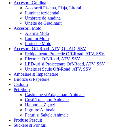
Accesorii Gradina
Accesorii Piscina, Plaja, Litoral
Iluminat rezidential
Umbrare de gradina
Unelte de Gradinarit
Accesorii Moto
Alarma Moto
Lumini Moto
Protectie Moto
Accesorii Off-Road, ATV, QUAD, SSV
Echipamente Protectie Off-Road, ATV, SSV
Electrice Off-Road, ATV, SSV
LED-uri si Proiectoare Off-Road, ATV, SSV
Unelte si Scule Off-Road, ATV, SSV
Ambalare si Impachetare
Birotica si Papetarie
Cadouri
Pet Shop
Castroane si Adapatoare Animale
Custi Transport Animale
Hamuri si Zgarzi
Ingrijire Animale
Paturi si Saltele Animale
Produse Pescuit
Stickere si Printuri