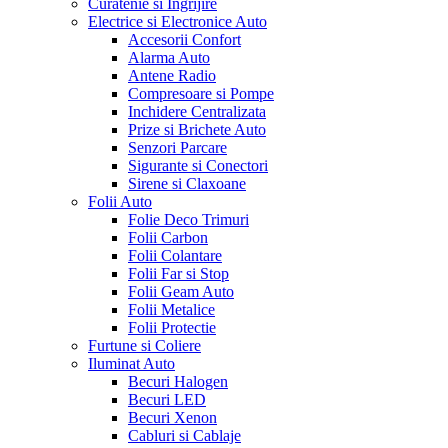
Curatenie si Ingrijire
Electrice si Electronice Auto
Accesorii Confort
Alarma Auto
Antene Radio
Compresoare si Pompe
Inchidere Centralizata
Prize si Brichete Auto
Senzori Parcare
Sigurante si Conectori
Sirene si Claxoane
Folii Auto
Folie Deco Trimuri
Folii Carbon
Folii Colantare
Folii Far si Stop
Folii Geam Auto
Folii Metalice
Folii Protectie
Furtune si Coliere
Iluminat Auto
Becuri Halogen
Becuri LED
Becuri Xenon
Cabluri si Cablaje