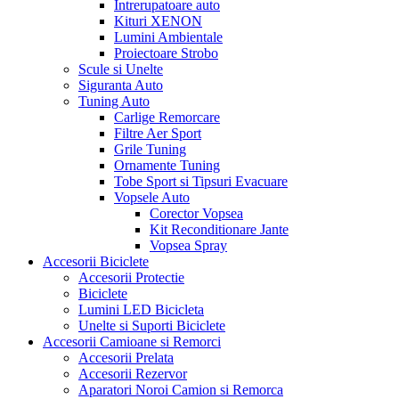
Intrerupatoare auto
Kituri XENON
Lumini Ambientale
Proiectoare Strobo
Scule si Unelte
Siguranta Auto
Tuning Auto
Carlige Remorcare
Filtre Aer Sport
Grile Tuning
Ornamente Tuning
Tobe Sport si Tipsuri Evacuare
Vopsele Auto
Corector Vopsea
Kit Reconditionare Jante
Vopsea Spray
Accesorii Biciclete
Accesorii Protectie
Biciclete
Lumini LED Bicicleta
Unelte si Suporti Biciclete
Accesorii Camioane si Remorci
Accesorii Prelata
Accesorii Rezervor
Aparatori Noroi Camion si Remorca