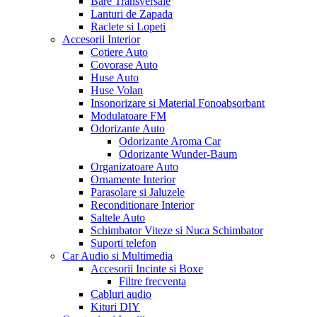
Bare Transversale
Lanturi de Zapada
Raclete si Lopeti
Accesorii Interior
Cotiere Auto
Covorase Auto
Huse Auto
Huse Volan
Insonorizare si Material Fonoabsorbant
Modulatoare FM
Odorizante Auto
Odorizante Aroma Car
Odorizante Wunder-Baum
Organizatoare Auto
Ornamente Interior
Parasolare si Jaluzele
Reconditionare Interior
Saltele Auto
Schimbator Viteze si Nuca Schimbator
Suporti telefon
Car Audio si Multimedia
Accesorii Incinte si Boxe
Filtre frecventa
Cabluri audio
Kituri DIY