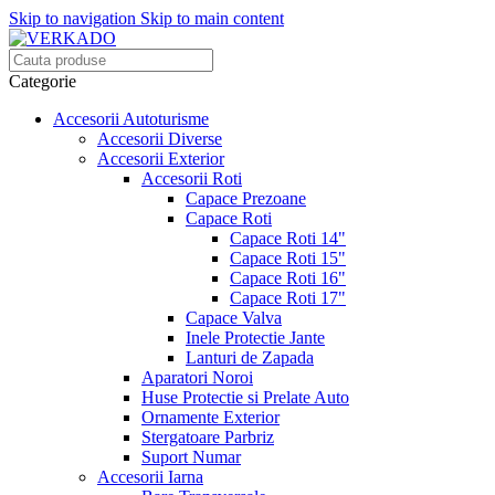
Skip to navigation
Skip to main content
Categorie
Accesorii Autoturisme
Accesorii Diverse
Accesorii Exterior
Accesorii Roti
Capace Prezoane
Capace Roti
Capace Roti 14"
Capace Roti 15"
Capace Roti 16"
Capace Roti 17"
Capace Valva
Inele Protectie Jante
Lanturi de Zapada
Aparatori Noroi
Huse Protectie si Prelate Auto
Ornamente Exterior
Stergatoare Parbriz
Suport Numar
Accesorii Iarna