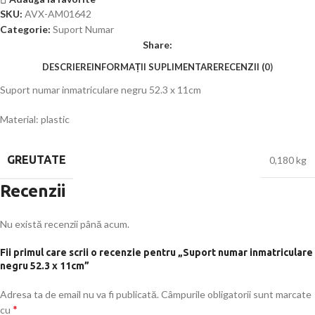
SKU:
AVX-AM01642
Categorie:
Suport Numar
Share:
DESCRIERE
INFORMAȚII SUPLIMENTARE
RECENZII (0)
Suport numar inmatriculare negru 52.3 x 11cm
Material: plastic
GREUTATE
0,180 kg
Recenzii
Nu există recenzii până acum.
Fii primul care scrii o recenzie pentru „Suport numar inmatriculare
negru 52.3 x 11cm”
Adresa ta de email nu va fi publicată.
Câmpurile obligatorii sunt marcate
*
cu