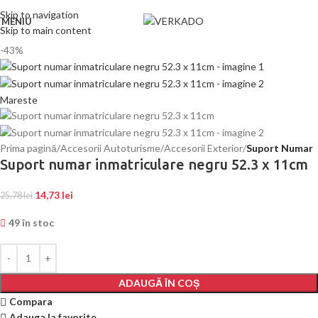
Skip to navigation
MENIU
Skip to main content
-43%
Mareste
Prima pagină
Accesorii Autoturisme
Accesorii Exterior
Suport Numar
Suport numar inmatriculare negru 52.3 x 11cm
14,73
lei
25,78
lei
49 în stoc
ADAUGĂ ÎN COȘ
Compara
Adauga la favorite