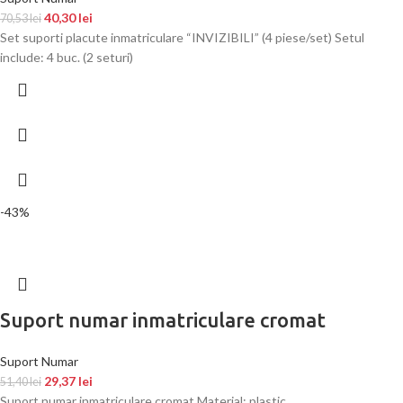
40,30
lei
70,53
lei
Set suporti placute inmatriculare “INVIZIBILI” (4 piese/set) Setul
include: 4 buc. (2 seturi)
-43%
Suport numar inmatriculare cromat
Suport Numar
29,37
lei
51,40
lei
Suport numar inmatriculare cromat Material: plastic