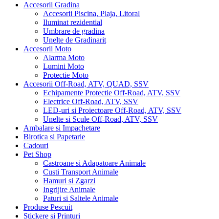
Accesorii Gradina
Accesorii Piscina, Plaja, Litoral
Iluminat rezidential
Umbrare de gradina
Unelte de Gradinarit
Accesorii Moto
Alarma Moto
Lumini Moto
Protectie Moto
Accesorii Off-Road, ATV, QUAD, SSV
Echipamente Protectie Off-Road, ATV, SSV
Electrice Off-Road, ATV, SSV
LED-uri si Proiectoare Off-Road, ATV, SSV
Unelte si Scule Off-Road, ATV, SSV
Ambalare si Impachetare
Birotica si Papetarie
Cadouri
Pet Shop
Castroane si Adapatoare Animale
Custi Transport Animale
Hamuri si Zgarzi
Ingrijire Animale
Paturi si Saltele Animale
Produse Pescuit
Stickere si Printuri