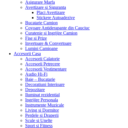
Asigurare Marfa
Avertizare si Siguranta
Placi Avertizare
Stickere Autoadezive
Bucatarie Camion
Covoare Antiderapante din Cauciuc
Curatenie si Ingrijire Camion
Fise si Prize
Invertoare & Convertoare
Lumini Camioane
Accesorii Casa
Accesorii Calatorie
Accesorii Petrecere
Accesorii Vestimentare
Audio Hi-Fi
Baie – Bucatarie
Decoratiuni Interioare
Depozitare
Iluminat rezidential
Ingrijire Personala
Instrumente Muzicale
Living si Dormitor
Perdele si Draperii
Scule si Unelte
Sport si Fitness