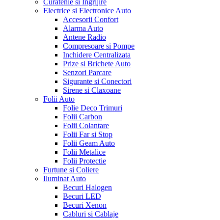
Curatenie si Ingrijire
Electrice si Electronice Auto
Accesorii Confort
Alarma Auto
Antene Radio
Compresoare si Pompe
Inchidere Centralizata
Prize si Brichete Auto
Senzori Parcare
Sigurante si Conectori
Sirene si Claxoane
Folii Auto
Folie Deco Trimuri
Folii Carbon
Folii Colantare
Folii Far si Stop
Folii Geam Auto
Folii Metalice
Folii Protectie
Furtune si Coliere
Iluminat Auto
Becuri Halogen
Becuri LED
Becuri Xenon
Cabluri si Cablaje