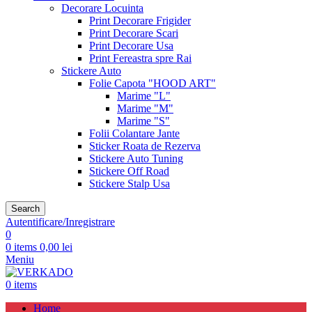
Decorare Locuinta
Print Decorare Frigider
Print Decorare Scari
Print Decorare Usa
Print Fereastra spre Rai
Stickere Auto
Folie Capota "HOOD ART"
Marime "L"
Marime "M"
Marime "S"
Folii Colantare Jante
Sticker Roata de Rezerva
Stickere Auto Tuning
Stickere Off Road
Stickere Stalp Usa
Search
Autentificare/Inregistrare
0
0
items
0,00
lei
Meniu
0
items
Home