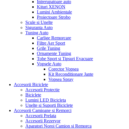
Intrerupatoare auto
Kituri XENON
Lumini Ambientale
Proiectoare Strobo
Scule si Unelte
Siguranta Auto
Tuning Auto
Carlige Remorcare
Filtre Aer Sport
Grile Tuning
Ornamente Tuning
Tobe Sport si Tipsuri Evacuare
Vopsele Auto
Corector Vopsea
Kit Reconditionare Jante
Vopsea Spray
Accesorii Biciclete
Accesorii Protectie
Biciclete
Lumini LED Bicicleta
Unelte si Suporti Biciclete
Accesorii Camioane si Remorci
Accesorii Prelata
Accesorii Rezervor
Aparatori Noroi Camion si Remorca