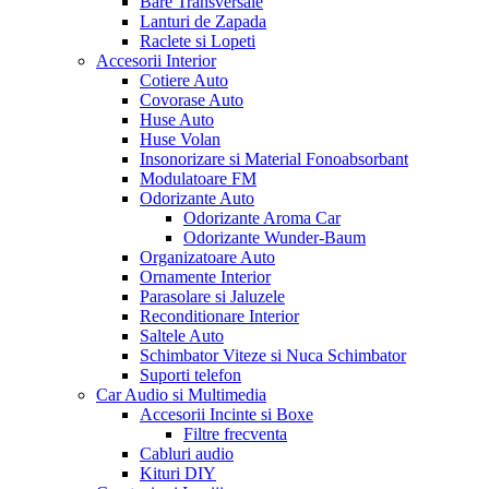
Bare Transversale
Lanturi de Zapada
Raclete si Lopeti
Accesorii Interior
Cotiere Auto
Covorase Auto
Huse Auto
Huse Volan
Insonorizare si Material Fonoabsorbant
Modulatoare FM
Odorizante Auto
Odorizante Aroma Car
Odorizante Wunder-Baum
Organizatoare Auto
Ornamente Interior
Parasolare si Jaluzele
Reconditionare Interior
Saltele Auto
Schimbator Viteze si Nuca Schimbator
Suporti telefon
Car Audio si Multimedia
Accesorii Incinte si Boxe
Filtre frecventa
Cabluri audio
Kituri DIY