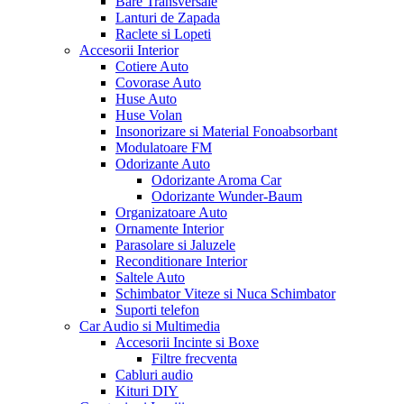
Bare Transversale
Lanturi de Zapada
Raclete si Lopeti
Accesorii Interior
Cotiere Auto
Covorase Auto
Huse Auto
Huse Volan
Insonorizare si Material Fonoabsorbant
Modulatoare FM
Odorizante Auto
Odorizante Aroma Car
Odorizante Wunder-Baum
Organizatoare Auto
Ornamente Interior
Parasolare si Jaluzele
Reconditionare Interior
Saltele Auto
Schimbator Viteze si Nuca Schimbator
Suporti telefon
Car Audio si Multimedia
Accesorii Incinte si Boxe
Filtre frecventa
Cabluri audio
Kituri DIY