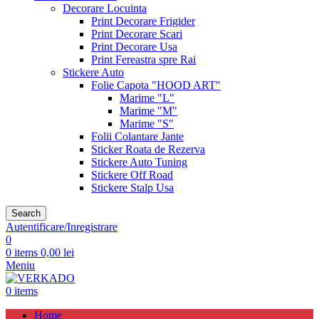
Decorare Locuinta
Print Decorare Frigider
Print Decorare Scari
Print Decorare Usa
Print Fereastra spre Rai
Stickere Auto
Folie Capota "HOOD ART"
Marime "L"
Marime "M"
Marime "S"
Folii Colantare Jante
Sticker Roata de Rezerva
Stickere Auto Tuning
Stickere Off Road
Stickere Stalp Usa
Search
Autentificare/Inregistrare
0
0
items
0,00
lei
Meniu
0
items
Home