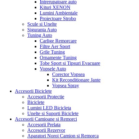
Intrerupatoare auto
Kituri XENON
Lumini Ambientale
Proiectoare Strobo
Scule si Unelte
Siguranta Auto
Tuning Auto
Carlige Remorcare
Filtre Aer Sport
Grile Tuning
Ornamente Tuning
Tobe Sport si Tipsuri Evacuare
Vopsele Auto
Corector Vopsea
Kit Reconditionare Jante
Vopsea Spray
Accesorii Biciclete
Accesorii Protectie
Biciclete
Lumini LED Bicicleta
Unelte si Suporti Biciclete
Accesorii Camioane si Remorci
Accesorii Prelata
Accesorii Rezervor
Aparatori Noroi Camion si Remorca