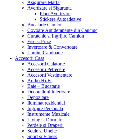
Asigurare Marfa
Avertizare si Siguranta
Placi Avertizare
Stickere Autoadezive
Bucatarie Camion
Covoare Antiderapante din Cauciuc
Curatenie si Ingrijire Camion
Fise si Prize
Invertoare & Convertoare
Lumini Camioane
Accesorii Casa
Accesorii Calatorie
Accesorii Petrecere
Accesorii Vestimentare
Audio Hi-Fi
Baie – Bucatarie
Decoratiuni Interioare
Depozitare
Iluminat rezidential
Ingrijire Personala
Instrumente Muzicale
Living si Dormitor
Perdele si Draperii
Scule si Unelte
Sport si Fitness