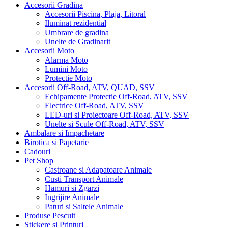
Accesorii Gradina
Accesorii Piscina, Plaja, Litoral
Iluminat rezidential
Umbrare de gradina
Unelte de Gradinarit
Accesorii Moto
Alarma Moto
Lumini Moto
Protectie Moto
Accesorii Off-Road, ATV, QUAD, SSV
Echipamente Protectie Off-Road, ATV, SSV
Electrice Off-Road, ATV, SSV
LED-uri si Proiectoare Off-Road, ATV, SSV
Unelte si Scule Off-Road, ATV, SSV
Ambalare si Impachetare
Birotica si Papetarie
Cadouri
Pet Shop
Castroane si Adapatoare Animale
Custi Transport Animale
Hamuri si Zgarzi
Ingrijire Animale
Paturi si Saltele Animale
Produse Pescuit
Stickere si Printuri