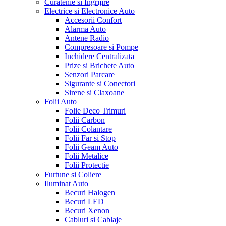
Curatenie si Ingrijire
Electrice si Electronice Auto
Accesorii Confort
Alarma Auto
Antene Radio
Compresoare si Pompe
Inchidere Centralizata
Prize si Brichete Auto
Senzori Parcare
Sigurante si Conectori
Sirene si Claxoane
Folii Auto
Folie Deco Trimuri
Folii Carbon
Folii Colantare
Folii Far si Stop
Folii Geam Auto
Folii Metalice
Folii Protectie
Furtune si Coliere
Iluminat Auto
Becuri Halogen
Becuri LED
Becuri Xenon
Cabluri si Cablaje