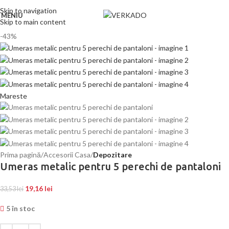
Skip to navigation
MENIU
Skip to main content
-43%
Mareste
Prima pagină
Accesorii Casa
Depozitare
Umeras metalic pentru 5 perechi de pantaloni
19,16
lei
33,53
lei
5 în stoc