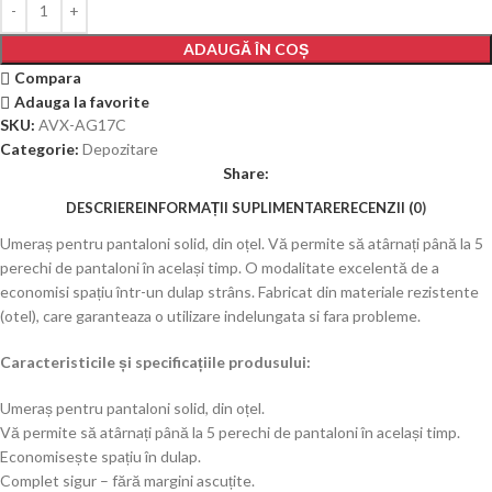
ADAUGĂ ÎN COȘ
Compara
Adauga la favorite
SKU:
AVX-AG17C
Categorie:
Depozitare
Share:
DESCRIERE
INFORMAȚII SUPLIMENTARE
RECENZII (0)
Umeraș pentru pantaloni solid, din oțel. Vă permite să atârnați până la 5
perechi de pantaloni în același timp. O modalitate excelentă de a
economisi spațiu într-un dulap strâns. Fabricat din materiale rezistente
(otel), care garanteaza o utilizare indelungata si fara probleme.
Caracteristicile și specificațiile produsului:
Umeraș pentru pantaloni solid, din oțel.
Vă permite să atârnați până la 5 perechi de pantaloni în același timp.
Economisește spațiu în dulap.
Complet sigur – fără margini ascuțite.