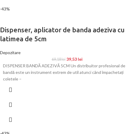
-43%
Dispenser, aplicator de banda adeziva cu
latimea de 5cm
Depozitare
39,53
lei
69,18
lei
DISPENSER BANDĂ ADEZIVĂ 5CM Un distribuitor profesional de
bandă este un instrument extrem de util atunci când împachetați
coletele –
-43%