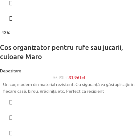
-43%
Cos organizator pentru rufe sau jucarii,
culoare Maro
Depozitare
31,96
lei
55,93
lei
Un coș modern din material rezistent. Cu siguranță va găsi aplicație în
fiecare casă, birou, grădiniță etc. Perfect ca recipient