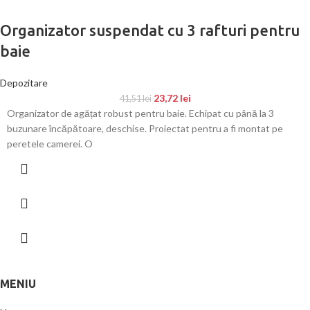
Organizator suspendat cu 3 rafturi pentru
baie
Depozitare
23,72
lei
41,51
lei
Organizator de agățat robust pentru baie. Echipat cu până la 3
buzunare încăpătoare, deschise. Proiectat pentru a fi montat pe
peretele camerei. O
MENIU