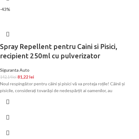
-43%
Spray Repellent pentru Caini si Pisici,
recipient 250ml cu pulverizator
Siguranta Auto
81,22
lei
142,14
lei
Noul respingător pentru câini și pisici vă va proteja roțile! Câinii și
pisicile, considerați tovarăși de nedespărțit ai oamenilor, au