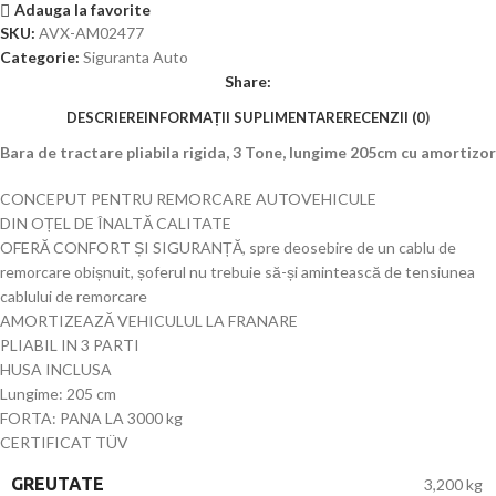
Adauga la favorite
SKU:
AVX-AM02477
Categorie:
Siguranta Auto
Share:
DESCRIERE
INFORMAȚII SUPLIMENTARE
RECENZII (0)
Bara de tractare pliabila rigida, 3 Tone, lungime 205cm cu amortizor
CONCEPUT PENTRU REMORCARE AUTOVEHICULE
DIN OȚEL DE ÎNALTĂ CALITATE
OFERĂ CONFORT ȘI SIGURANȚĂ, spre deosebire de un cablu de
remorcare obișnuit, șoferul nu trebuie să-și amintească de tensiunea
cablului de remorcare
AMORTIZEAZĂ VEHICULUL LA FRANARE
PLIABIL IN 3 PARTI
HUSA INCLUSA
Lungime: 205 cm
FORTA: PANA LA 3000 kg
CERTIFICAT TÜV
GREUTATE
3,200 kg