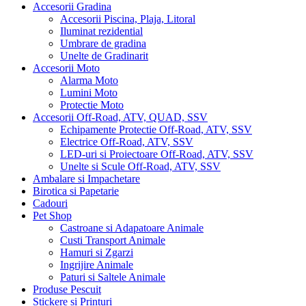
Accesorii Gradina
Accesorii Piscina, Plaja, Litoral
Iluminat rezidential
Umbrare de gradina
Unelte de Gradinarit
Accesorii Moto
Alarma Moto
Lumini Moto
Protectie Moto
Accesorii Off-Road, ATV, QUAD, SSV
Echipamente Protectie Off-Road, ATV, SSV
Electrice Off-Road, ATV, SSV
LED-uri si Proiectoare Off-Road, ATV, SSV
Unelte si Scule Off-Road, ATV, SSV
Ambalare si Impachetare
Birotica si Papetarie
Cadouri
Pet Shop
Castroane si Adapatoare Animale
Custi Transport Animale
Hamuri si Zgarzi
Ingrijire Animale
Paturi si Saltele Animale
Produse Pescuit
Stickere si Printuri