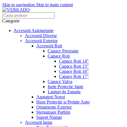
Skip to navigation
Skip to main content
Categorie
Accesorii Autoturisme
Accesorii Diverse
Accesorii Exterior
Accesorii Roti
Capace Prezoane
Capace Roti
Capace Roti 14"
Capace Roti 15"
Capace Roti 16"
Capace Roti 17"
Capace Valva
Inele Protectie Jante
Lanturi de Zapada
Aparatori Noroi
Huse Protectie si Prelate Auto
Ornamente Exterior
Stergatoare Parbriz
Suport Numar
Accesorii Iarna