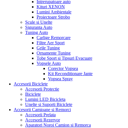
Intrerupatoare auto
Kituri XENON
Lumini Ambientale
Proiectoare Strobo
Scule si Unelte
Siguranta Auto
Tuning Auto
Carlige Remorcare
Filtre Aer Sport
Grile Tuning
Ornamente Tuning
Tobe Sport si Tipsuri Evacuare
Vopsele Auto
Corector Vopsea
Kit Reconditionare Jante
Vopsea Spray
Accesorii Biciclete
Accesorii Protectie
Biciclete
Lumini LED Bicicleta
Unelte si Suporti Biciclete
Accesorii Camioane si Remorci
Accesorii Prelata
Accesorii Rezervor
Aparatori Noroi Camion si Remorca