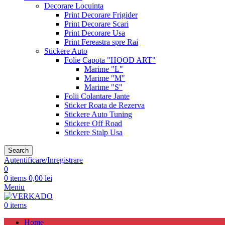
Decorare Locuinta
Print Decorare Frigider
Print Decorare Scari
Print Decorare Usa
Print Fereastra spre Rai
Stickere Auto
Folie Capota "HOOD ART"
Marime "L"
Marime "M"
Marime "S"
Folii Colantare Jante
Sticker Roata de Rezerva
Stickere Auto Tuning
Stickere Off Road
Stickere Stalp Usa
Search
Autentificare/Inregistrare
0
0
items
0,00
lei
Meniu
0
items
Home