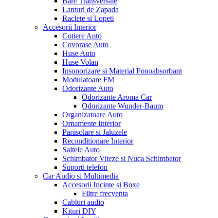
Bare Transversale
Lanturi de Zapada
Raclete si Lopeti
Accesorii Interior
Cotiere Auto
Covorase Auto
Huse Auto
Huse Volan
Insonorizare si Material Fonoabsorbant
Modulatoare FM
Odorizante Auto
Odorizante Aroma Car
Odorizante Wunder-Baum
Organizatoare Auto
Ornamente Interior
Parasolare si Jaluzele
Reconditionare Interior
Saltele Auto
Schimbator Viteze si Nuca Schimbator
Suporti telefon
Car Audio si Multimedia
Accesorii Incinte si Boxe
Filtre frecventa
Cabluri audio
Kituri DIY