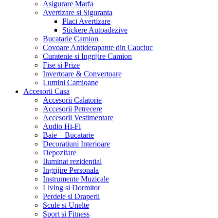
Asigurare Marfa
Avertizare si Siguranta
Placi Avertizare
Stickere Autoadezive
Bucatarie Camion
Covoare Antiderapante din Cauciuc
Curatenie si Ingrijire Camion
Fise si Prize
Invertoare & Convertoare
Lumini Camioane
Accesorii Casa
Accesorii Calatorie
Accesorii Petrecere
Accesorii Vestimentare
Audio Hi-Fi
Baie – Bucatarie
Decoratiuni Interioare
Depozitare
Iluminat rezidential
Ingrijire Personala
Instrumente Muzicale
Living si Dormitor
Perdele si Draperii
Scule si Unelte
Sport si Fitness