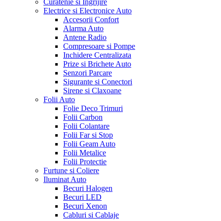
Curatenie si Ingrijire
Electrice si Electronice Auto
Accesorii Confort
Alarma Auto
Antene Radio
Compresoare si Pompe
Inchidere Centralizata
Prize si Brichete Auto
Senzori Parcare
Sigurante si Conectori
Sirene si Claxoane
Folii Auto
Folie Deco Trimuri
Folii Carbon
Folii Colantare
Folii Far si Stop
Folii Geam Auto
Folii Metalice
Folii Protectie
Furtune si Coliere
Iluminat Auto
Becuri Halogen
Becuri LED
Becuri Xenon
Cabluri si Cablaje