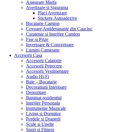
Asigurare Marfa
Avertizare si Siguranta
Placi Avertizare
Stickere Autoadezive
Bucatarie Camion
Covoare Antiderapante din Cauciuc
Curatenie si Ingrijire Camion
Fise si Prize
Invertoare & Convertoare
Lumini Camioane
Accesorii Casa
Accesorii Calatorie
Accesorii Petrecere
Accesorii Vestimentare
Audio Hi-Fi
Baie – Bucatarie
Decoratiuni Interioare
Depozitare
Iluminat rezidential
Ingrijire Personala
Instrumente Muzicale
Living si Dormitor
Perdele si Draperii
Scule si Unelte
Sport si Fitness