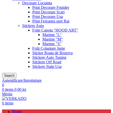
Decorare Locuinta
Print Decorare Frigider
Print Decorare Scari
Print Decorare Usa
Print Fereastra spre Rai
Stickere Auto
Folie Capota "HOOD ART"
Marime "L"
Marime "M"
Marime "S"
Folii Colantare Jante
Sticker Roata de Rezerva
Stickere Auto Tuning
Stickere Off Road
Stickere Stalp Usa
Search
Autentificare/Inregistrare
0
0
items
0,00
lei
Meniu
0
items
Home