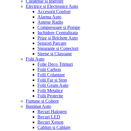
Curatenie si Ingrijire
Electrice si Electronice Auto
Accesorii Confort
Alarma Auto
Antene Radio
Compresoare si Pompe
Inchidere Centralizata
Prize si Brichete Auto
Senzori Parcare
Sigurante si Conectori
Sirene si Claxoane
Folii Auto
Folie Deco Trimuri
Folii Carbon
Folii Colantare
Folii Far si Stop
Folii Geam Auto
Folii Metalice
Folii Protectie
Furtune si Coliere
Iluminat Auto
Becuri Halogen
Becuri LED
Becuri Xenon
Cabluri si Cablaje