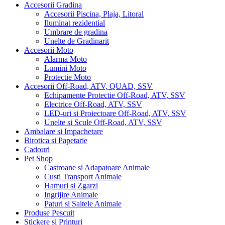
Accesorii Gradina
Accesorii Piscina, Plaja, Litoral
Iluminat rezidential
Umbrare de gradina
Unelte de Gradinarit
Accesorii Moto
Alarma Moto
Lumini Moto
Protectie Moto
Accesorii Off-Road, ATV, QUAD, SSV
Echipamente Protectie Off-Road, ATV, SSV
Electrice Off-Road, ATV, SSV
LED-uri si Proiectoare Off-Road, ATV, SSV
Unelte si Scule Off-Road, ATV, SSV
Ambalare si Impachetare
Birotica si Papetarie
Cadouri
Pet Shop
Castroane si Adapatoare Animale
Custi Transport Animale
Hamuri si Zgarzi
Ingrijire Animale
Paturi si Saltele Animale
Produse Pescuit
Stickere si Printuri