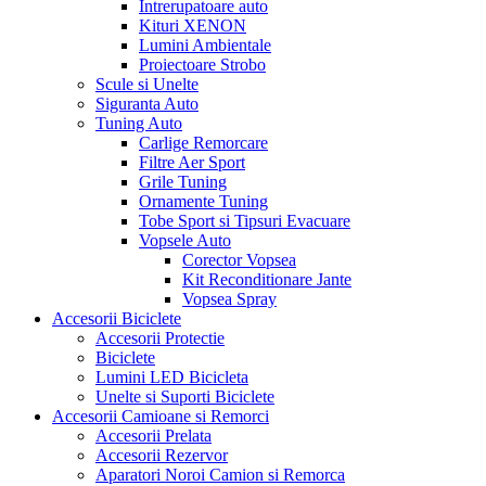
Intrerupatoare auto
Kituri XENON
Lumini Ambientale
Proiectoare Strobo
Scule si Unelte
Siguranta Auto
Tuning Auto
Carlige Remorcare
Filtre Aer Sport
Grile Tuning
Ornamente Tuning
Tobe Sport si Tipsuri Evacuare
Vopsele Auto
Corector Vopsea
Kit Reconditionare Jante
Vopsea Spray
Accesorii Biciclete
Accesorii Protectie
Biciclete
Lumini LED Bicicleta
Unelte si Suporti Biciclete
Accesorii Camioane si Remorci
Accesorii Prelata
Accesorii Rezervor
Aparatori Noroi Camion si Remorca