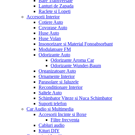
Bare Transversale
Lanturi de Zapada
Raclete si Lopeti
Accesorii Interior
Cotiere Auto
Covorase Auto
Huse Auto
Huse Volan
Insonorizare si Material Fonoabsorbant
Modulatoare FM
Odorizante Auto
Odorizante Aroma Car
Odorizante Wunder-Baum
Organizatoare Auto
Ornamente Interior
Parasolare si Jaluzele
Reconditionare Interior
Saltele Auto
Schimbator Viteze si Nuca Schimbator
Suporti telefon
Car Audio si Multimedia
Accesorii Incinte si Boxe
Filtre frecventa
Cabluri audio
Kituri DIY