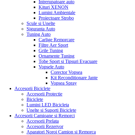
Intrerupatoare auto
Kituri XENON
Lumini Ambientale
Proiectoare Strobo
Scule si Unelte
Siguranta Auto
Tuning Auto
Carlige Remorcare
Filtre Aer Sport
Grile Tuning
Ornamente Tuning
Tobe Sport si Tipsuri Evacuare
Vopsele Auto
Corector Vopsea
Kit Reconditionare Jante
Vopsea Spray
Accesorii Biciclete
Accesorii Protectie
Biciclete
Lumini LED Bicicleta
Unelte si Suporti Biciclete
Accesorii Camioane si Remorci
Accesorii Prelata
Accesorii Rezervor
Aparatori Noroi Camion si Remorca