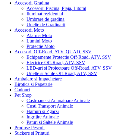
Accesorii Gradina
Accesorii Piscina, Plaja, Litoral
Iluminat rezidential
Umbrare de gradina
Unelte de Gradinarit
Accesorii Moto
Alarma Moto
Lumini Moto
Protectie Moto
Accesorii Off-Road, ATV, QUAD, SSV
Echipamente Protectie Off-Road, ATV, SSV
Electrice Off-Road, ATV, SSV
LED-uri si Proiectoare Off-Road, ATV, SSV
Unelte si Scule Off-Road, ATV, SSV
Ambalare si Impachetare
Birotica si Papetarie
Cadouri
Pet Shop
Castroane si Adapatoare Animale
Custi Transport Animale
Hamuri si Zgarzi
Ingrijire Animale
Paturi si Saltele Animale
Produse Pescuit
Stickere si Printuri