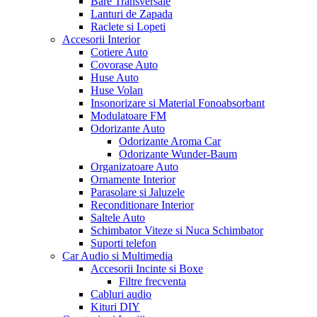
Bare Transversale
Lanturi de Zapada
Raclete si Lopeti
Accesorii Interior
Cotiere Auto
Covorase Auto
Huse Auto
Huse Volan
Insonorizare si Material Fonoabsorbant
Modulatoare FM
Odorizante Auto
Odorizante Aroma Car
Odorizante Wunder-Baum
Organizatoare Auto
Ornamente Interior
Parasolare si Jaluzele
Reconditionare Interior
Saltele Auto
Schimbator Viteze si Nuca Schimbator
Suporti telefon
Car Audio si Multimedia
Accesorii Incinte si Boxe
Filtre frecventa
Cabluri audio
Kituri DIY