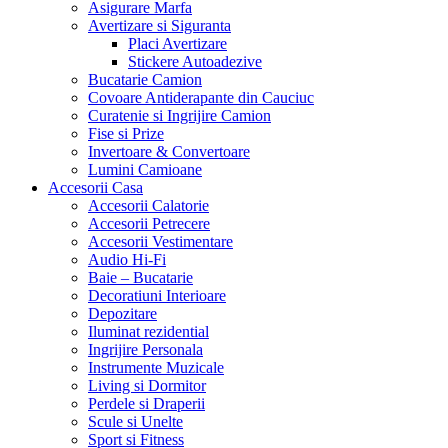
Asigurare Marfa
Avertizare si Siguranta
Placi Avertizare
Stickere Autoadezive
Bucatarie Camion
Covoare Antiderapante din Cauciuc
Curatenie si Ingrijire Camion
Fise si Prize
Invertoare & Convertoare
Lumini Camioane
Accesorii Casa
Accesorii Calatorie
Accesorii Petrecere
Accesorii Vestimentare
Audio Hi-Fi
Baie – Bucatarie
Decoratiuni Interioare
Depozitare
Iluminat rezidential
Ingrijire Personala
Instrumente Muzicale
Living si Dormitor
Perdele si Draperii
Scule si Unelte
Sport si Fitness