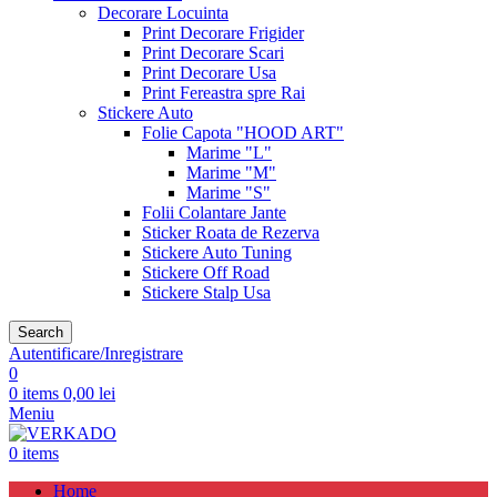
Decorare Locuinta
Print Decorare Frigider
Print Decorare Scari
Print Decorare Usa
Print Fereastra spre Rai
Stickere Auto
Folie Capota "HOOD ART"
Marime "L"
Marime "M"
Marime "S"
Folii Colantare Jante
Sticker Roata de Rezerva
Stickere Auto Tuning
Stickere Off Road
Stickere Stalp Usa
Search
Autentificare/Inregistrare
0
0
items
0,00
lei
Meniu
0
items
Home