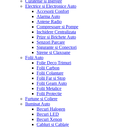
Curatenie si Ingrijire
Electrice si Electronice Auto
Accesorii Confort
Alarma Auto
Antene Radio
Compresoare si Pompe
Inchidere Centralizata
Prize si Brichete Auto
Senzori Parcare
Sigurante si Conectori
Sirene si Claxoane
Folii Auto
Folie Deco Trimuri
Folii Carbon
Folii Colantare
Folii Far si Stop
Folii Geam Auto
Folii Metalice
Folii Protectie
Furtune si Coliere
Iluminat Auto
Becuri Halogen
Becuri LED
Becuri Xenon
Cabluri si Cablaje