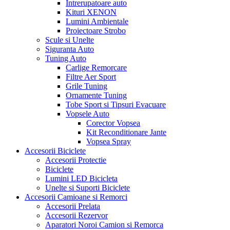
Intrerupatoare auto
Kituri XENON
Lumini Ambientale
Proiectoare Strobo
Scule si Unelte
Siguranta Auto
Tuning Auto
Carlige Remorcare
Filtre Aer Sport
Grile Tuning
Ornamente Tuning
Tobe Sport si Tipsuri Evacuare
Vopsele Auto
Corector Vopsea
Kit Reconditionare Jante
Vopsea Spray
Accesorii Biciclete
Accesorii Protectie
Biciclete
Lumini LED Bicicleta
Unelte si Suporti Biciclete
Accesorii Camioane si Remorci
Accesorii Prelata
Accesorii Rezervor
Aparatori Noroi Camion si Remorca