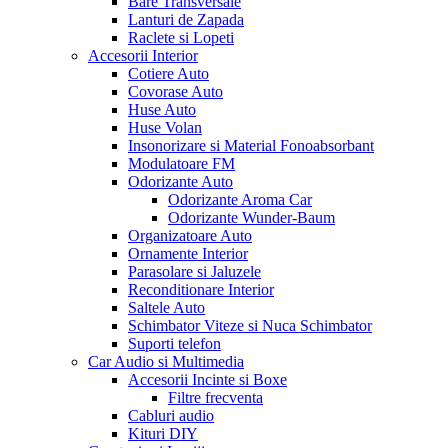
Bare Transversale
Lanturi de Zapada
Raclete si Lopeti
Accesorii Interior
Cotiere Auto
Covorase Auto
Huse Auto
Huse Volan
Insonorizare si Material Fonoabsorbant
Modulatoare FM
Odorizante Auto
Odorizante Aroma Car
Odorizante Wunder-Baum
Organizatoare Auto
Ornamente Interior
Parasolare si Jaluzele
Reconditionare Interior
Saltele Auto
Schimbator Viteze si Nuca Schimbator
Suporti telefon
Car Audio si Multimedia
Accesorii Incinte si Boxe
Filtre frecventa
Cabluri audio
Kituri DIY