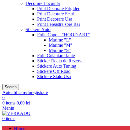
Decorare Locuinta
Print Decorare Frigider
Print Decorare Scari
Print Decorare Usa
Print Fereastra spre Rai
Stickere Auto
Folie Capota "HOOD ART"
Marime "L"
Marime "M"
Marime "S"
Folii Colantare Jante
Sticker Roata de Rezerva
Stickere Auto Tuning
Stickere Off Road
Stickere Stalp Usa
Search
Autentificare/Inregistrare
0
0
items
0,00
lei
Meniu
0
items
Home