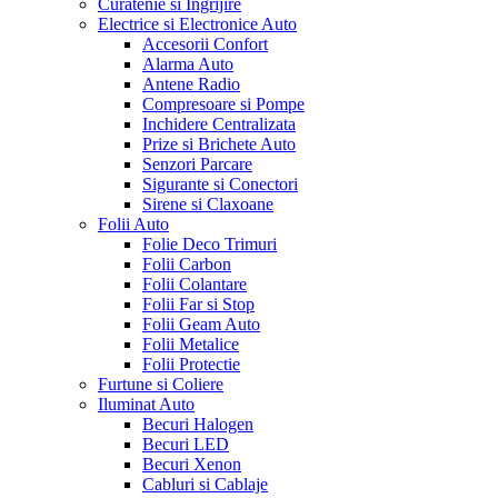
Curatenie si Ingrijire
Electrice si Electronice Auto
Accesorii Confort
Alarma Auto
Antene Radio
Compresoare si Pompe
Inchidere Centralizata
Prize si Brichete Auto
Senzori Parcare
Sigurante si Conectori
Sirene si Claxoane
Folii Auto
Folie Deco Trimuri
Folii Carbon
Folii Colantare
Folii Far si Stop
Folii Geam Auto
Folii Metalice
Folii Protectie
Furtune si Coliere
Iluminat Auto
Becuri Halogen
Becuri LED
Becuri Xenon
Cabluri si Cablaje