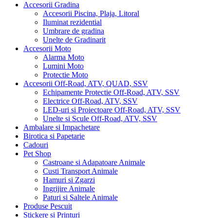
Accesorii Gradina
Accesorii Piscina, Plaja, Litoral
Iluminat rezidential
Umbrare de gradina
Unelte de Gradinarit
Accesorii Moto
Alarma Moto
Lumini Moto
Protectie Moto
Accesorii Off-Road, ATV, QUAD, SSV
Echipamente Protectie Off-Road, ATV, SSV
Electrice Off-Road, ATV, SSV
LED-uri si Proiectoare Off-Road, ATV, SSV
Unelte si Scule Off-Road, ATV, SSV
Ambalare si Impachetare
Birotica si Papetarie
Cadouri
Pet Shop
Castroane si Adapatoare Animale
Custi Transport Animale
Hamuri si Zgarzi
Ingrijire Animale
Paturi si Saltele Animale
Produse Pescuit
Stickere si Printuri