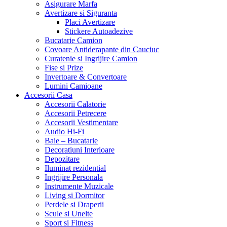
Asigurare Marfa
Avertizare si Siguranta
Placi Avertizare
Stickere Autoadezive
Bucatarie Camion
Covoare Antiderapante din Cauciuc
Curatenie si Ingrijire Camion
Fise si Prize
Invertoare & Convertoare
Lumini Camioane
Accesorii Casa
Accesorii Calatorie
Accesorii Petrecere
Accesorii Vestimentare
Audio Hi-Fi
Baie – Bucatarie
Decoratiuni Interioare
Depozitare
Iluminat rezidential
Ingrijire Personala
Instrumente Muzicale
Living si Dormitor
Perdele si Draperii
Scule si Unelte
Sport si Fitness