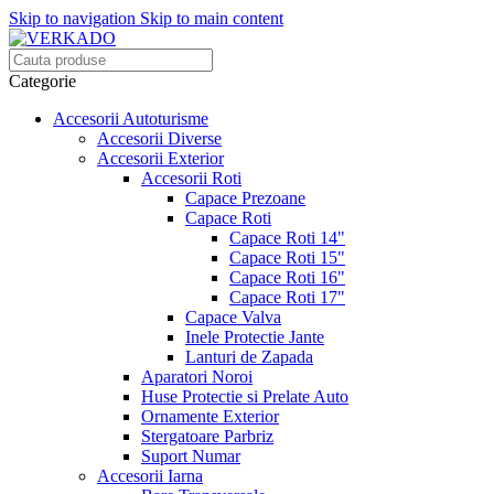
Skip to navigation
Skip to main content
Categorie
Accesorii Autoturisme
Accesorii Diverse
Accesorii Exterior
Accesorii Roti
Capace Prezoane
Capace Roti
Capace Roti 14"
Capace Roti 15"
Capace Roti 16"
Capace Roti 17"
Capace Valva
Inele Protectie Jante
Lanturi de Zapada
Aparatori Noroi
Huse Protectie si Prelate Auto
Ornamente Exterior
Stergatoare Parbriz
Suport Numar
Accesorii Iarna