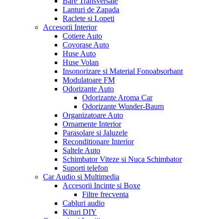
Bare Transversale
Lanturi de Zapada
Raclete si Lopeti
Accesorii Interior
Cotiere Auto
Covorase Auto
Huse Auto
Huse Volan
Insonorizare si Material Fonoabsorbant
Modulatoare FM
Odorizante Auto
Odorizante Aroma Car
Odorizante Wunder-Baum
Organizatoare Auto
Ornamente Interior
Parasolare si Jaluzele
Reconditionare Interior
Saltele Auto
Schimbator Viteze si Nuca Schimbator
Suporti telefon
Car Audio si Multimedia
Accesorii Incinte si Boxe
Filtre frecventa
Cabluri audio
Kituri DIY