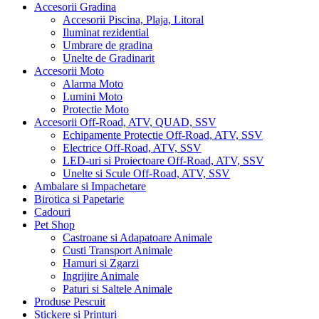
Accesorii Gradina
Accesorii Piscina, Plaja, Litoral
Iluminat rezidential
Umbrare de gradina
Unelte de Gradinarit
Accesorii Moto
Alarma Moto
Lumini Moto
Protectie Moto
Accesorii Off-Road, ATV, QUAD, SSV
Echipamente Protectie Off-Road, ATV, SSV
Electrice Off-Road, ATV, SSV
LED-uri si Proiectoare Off-Road, ATV, SSV
Unelte si Scule Off-Road, ATV, SSV
Ambalare si Impachetare
Birotica si Papetarie
Cadouri
Pet Shop
Castroane si Adapatoare Animale
Custi Transport Animale
Hamuri si Zgarzi
Ingrijire Animale
Paturi si Saltele Animale
Produse Pescuit
Stickere si Printuri