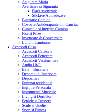
Asigurare Marfa
Avertizare si Siguranta
Placi Avertizare
Stickere Autoadezive
Bucatarie Camion
Covoare Antiderapante din Cauciuc
Curatenie si Ingrijire Camion
Fise si Prize
Invertoare & Convertoare
Lumini Camioane
Accesorii Casa
Accesorii Calatorie
Accesorii Petrecere
Accesorii Vestimentare
Audio Hi-Fi
Baie – Bucatarie
Decoratiuni Interioare
Depozitare
Iluminat rezidential
Ingrijire Personala
Instrumente Muzicale
Living si Dormitor
Perdele si Draperii
Scule si Unelte
Sport si Fitness