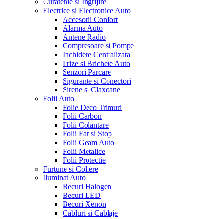
Curatenie si Ingrijire
Electrice si Electronice Auto
Accesorii Confort
Alarma Auto
Antene Radio
Compresoare si Pompe
Inchidere Centralizata
Prize si Brichete Auto
Senzori Parcare
Sigurante si Conectori
Sirene si Claxoane
Folii Auto
Folie Deco Trimuri
Folii Carbon
Folii Colantare
Folii Far si Stop
Folii Geam Auto
Folii Metalice
Folii Protectie
Furtune si Coliere
Iluminat Auto
Becuri Halogen
Becuri LED
Becuri Xenon
Cabluri si Cablaje