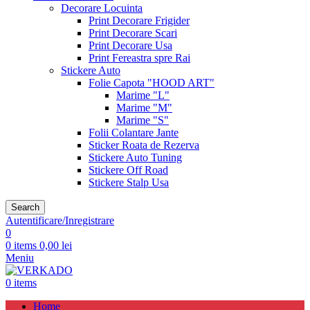
Decorare Locuinta
Print Decorare Frigider
Print Decorare Scari
Print Decorare Usa
Print Fereastra spre Rai
Stickere Auto
Folie Capota "HOOD ART"
Marime "L"
Marime "M"
Marime "S"
Folii Colantare Jante
Sticker Roata de Rezerva
Stickere Auto Tuning
Stickere Off Road
Stickere Stalp Usa
Search
Autentificare/Inregistrare
0
0
items
0,00
lei
Meniu
0
items
Home