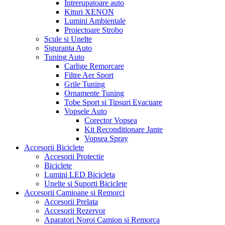
Intrerupatoare auto
Kituri XENON
Lumini Ambientale
Proiectoare Strobo
Scule si Unelte
Siguranta Auto
Tuning Auto
Carlige Remorcare
Filtre Aer Sport
Grile Tuning
Ornamente Tuning
Tobe Sport si Tipsuri Evacuare
Vopsele Auto
Corector Vopsea
Kit Reconditionare Jante
Vopsea Spray
Accesorii Biciclete
Accesorii Protectie
Biciclete
Lumini LED Bicicleta
Unelte si Suporti Biciclete
Accesorii Camioane si Remorci
Accesorii Prelata
Accesorii Rezervor
Aparatori Noroi Camion si Remorca