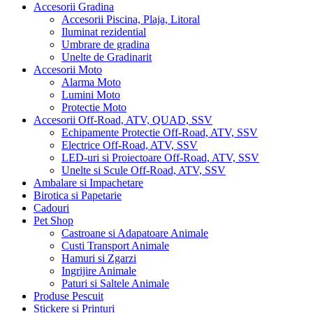
Accesorii Gradina
Accesorii Piscina, Plaja, Litoral
Iluminat rezidential
Umbrare de gradina
Unelte de Gradinarit
Accesorii Moto
Alarma Moto
Lumini Moto
Protectie Moto
Accesorii Off-Road, ATV, QUAD, SSV
Echipamente Protectie Off-Road, ATV, SSV
Electrice Off-Road, ATV, SSV
LED-uri si Proiectoare Off-Road, ATV, SSV
Unelte si Scule Off-Road, ATV, SSV
Ambalare si Impachetare
Birotica si Papetarie
Cadouri
Pet Shop
Castroane si Adapatoare Animale
Custi Transport Animale
Hamuri si Zgarzi
Ingrijire Animale
Paturi si Saltele Animale
Produse Pescuit
Stickere si Printuri