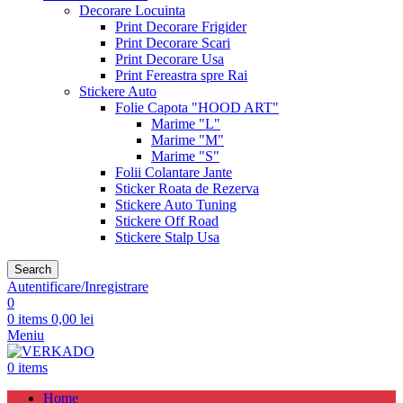
Decorare Locuinta
Print Decorare Frigider
Print Decorare Scari
Print Decorare Usa
Print Fereastra spre Rai
Stickere Auto
Folie Capota "HOOD ART"
Marime "L"
Marime "M"
Marime "S"
Folii Colantare Jante
Sticker Roata de Rezerva
Stickere Auto Tuning
Stickere Off Road
Stickere Stalp Usa
Search
Autentificare/Inregistrare
0
0
items
0,00
lei
Meniu
0
items
Home