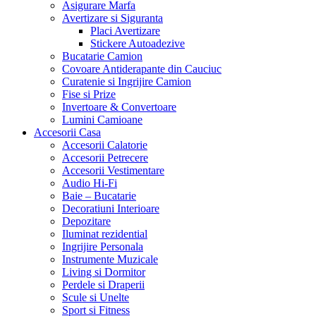
Asigurare Marfa
Avertizare si Siguranta
Placi Avertizare
Stickere Autoadezive
Bucatarie Camion
Covoare Antiderapante din Cauciuc
Curatenie si Ingrijire Camion
Fise si Prize
Invertoare & Convertoare
Lumini Camioane
Accesorii Casa
Accesorii Calatorie
Accesorii Petrecere
Accesorii Vestimentare
Audio Hi-Fi
Baie – Bucatarie
Decoratiuni Interioare
Depozitare
Iluminat rezidential
Ingrijire Personala
Instrumente Muzicale
Living si Dormitor
Perdele si Draperii
Scule si Unelte
Sport si Fitness