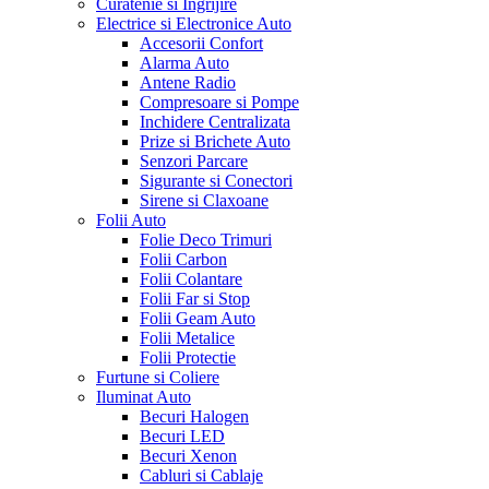
Curatenie si Ingrijire
Electrice si Electronice Auto
Accesorii Confort
Alarma Auto
Antene Radio
Compresoare si Pompe
Inchidere Centralizata
Prize si Brichete Auto
Senzori Parcare
Sigurante si Conectori
Sirene si Claxoane
Folii Auto
Folie Deco Trimuri
Folii Carbon
Folii Colantare
Folii Far si Stop
Folii Geam Auto
Folii Metalice
Folii Protectie
Furtune si Coliere
Iluminat Auto
Becuri Halogen
Becuri LED
Becuri Xenon
Cabluri si Cablaje