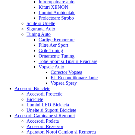
Intrerupatoare auto
Kituri XENON
Lumini Ambientale
Proiectoare Strobo
Scule si Unelte
Siguranta Auto
Tuning Auto
Carlige Remorcare
Filtre Aer Sport
Grile Tuning
Ornamente Tuning
Tobe Sport si Tipsuri Evacuare
Vopsele Auto
Corector Vopsea
Kit Reconditionare Jante
Vopsea Spray
Accesorii Biciclete
Accesorii Protectie
Biciclete
Lumini LED Bicicleta
Unelte si Suporti Biciclete
Accesorii Camioane si Remorci
Accesorii Prelata
Accesorii Rezervor
Aparatori Noroi Camion si Remorca