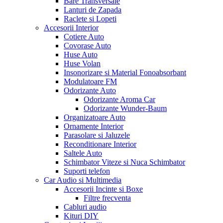
Bare Transversale
Lanturi de Zapada
Raclete si Lopeti
Accesorii Interior
Cotiere Auto
Covorase Auto
Huse Auto
Huse Volan
Insonorizare si Material Fonoabsorbant
Modulatoare FM
Odorizante Auto
Odorizante Aroma Car
Odorizante Wunder-Baum
Organizatoare Auto
Ornamente Interior
Parasolare si Jaluzele
Reconditionare Interior
Saltele Auto
Schimbator Viteze si Nuca Schimbator
Suporti telefon
Car Audio si Multimedia
Accesorii Incinte si Boxe
Filtre frecventa
Cabluri audio
Kituri DIY