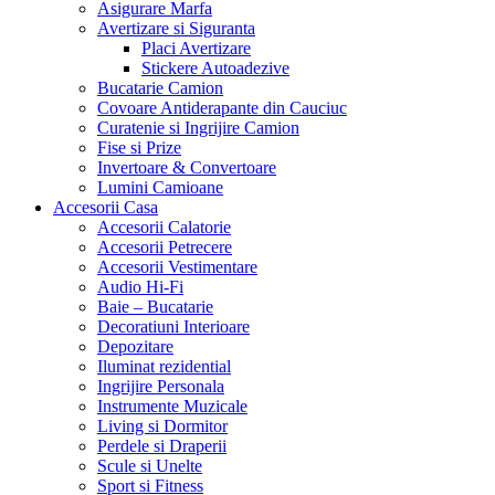
Asigurare Marfa
Avertizare si Siguranta
Placi Avertizare
Stickere Autoadezive
Bucatarie Camion
Covoare Antiderapante din Cauciuc
Curatenie si Ingrijire Camion
Fise si Prize
Invertoare & Convertoare
Lumini Camioane
Accesorii Casa
Accesorii Calatorie
Accesorii Petrecere
Accesorii Vestimentare
Audio Hi-Fi
Baie – Bucatarie
Decoratiuni Interioare
Depozitare
Iluminat rezidential
Ingrijire Personala
Instrumente Muzicale
Living si Dormitor
Perdele si Draperii
Scule si Unelte
Sport si Fitness