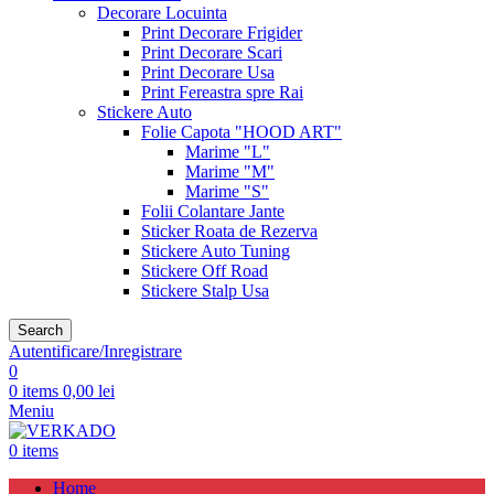
Decorare Locuinta
Print Decorare Frigider
Print Decorare Scari
Print Decorare Usa
Print Fereastra spre Rai
Stickere Auto
Folie Capota "HOOD ART"
Marime "L"
Marime "M"
Marime "S"
Folii Colantare Jante
Sticker Roata de Rezerva
Stickere Auto Tuning
Stickere Off Road
Stickere Stalp Usa
Search
Autentificare/Inregistrare
0
0
items
0,00
lei
Meniu
0
items
Home