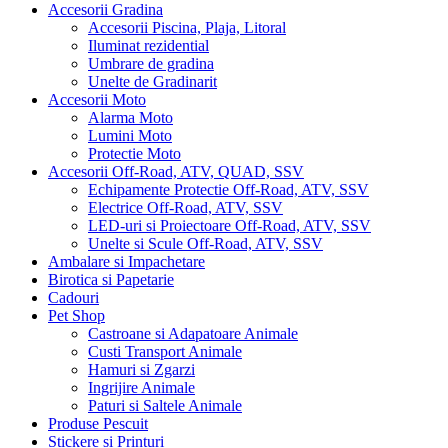
Accesorii Gradina
Accesorii Piscina, Plaja, Litoral
Iluminat rezidential
Umbrare de gradina
Unelte de Gradinarit
Accesorii Moto
Alarma Moto
Lumini Moto
Protectie Moto
Accesorii Off-Road, ATV, QUAD, SSV
Echipamente Protectie Off-Road, ATV, SSV
Electrice Off-Road, ATV, SSV
LED-uri si Proiectoare Off-Road, ATV, SSV
Unelte si Scule Off-Road, ATV, SSV
Ambalare si Impachetare
Birotica si Papetarie
Cadouri
Pet Shop
Castroane si Adapatoare Animale
Custi Transport Animale
Hamuri si Zgarzi
Ingrijire Animale
Paturi si Saltele Animale
Produse Pescuit
Stickere si Printuri