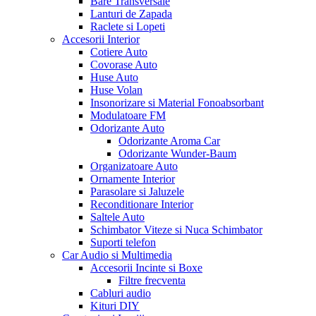
Bare Transversale
Lanturi de Zapada
Raclete si Lopeti
Accesorii Interior
Cotiere Auto
Covorase Auto
Huse Auto
Huse Volan
Insonorizare si Material Fonoabsorbant
Modulatoare FM
Odorizante Auto
Odorizante Aroma Car
Odorizante Wunder-Baum
Organizatoare Auto
Ornamente Interior
Parasolare si Jaluzele
Reconditionare Interior
Saltele Auto
Schimbator Viteze si Nuca Schimbator
Suporti telefon
Car Audio si Multimedia
Accesorii Incinte si Boxe
Filtre frecventa
Cabluri audio
Kituri DIY