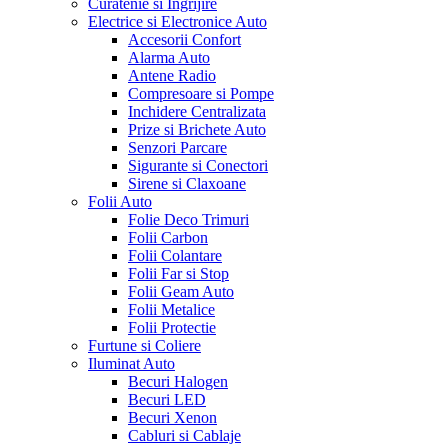
Curatenie si Ingrijire
Electrice si Electronice Auto
Accesorii Confort
Alarma Auto
Antene Radio
Compresoare si Pompe
Inchidere Centralizata
Prize si Brichete Auto
Senzori Parcare
Sigurante si Conectori
Sirene si Claxoane
Folii Auto
Folie Deco Trimuri
Folii Carbon
Folii Colantare
Folii Far si Stop
Folii Geam Auto
Folii Metalice
Folii Protectie
Furtune si Coliere
Iluminat Auto
Becuri Halogen
Becuri LED
Becuri Xenon
Cabluri si Cablaje