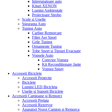
Intrerupatoare auto
Kituri XENON
Lumini Ambientale
Proiectoare Strobo
Scule si Unelte
Siguranta Auto
Tuning Auto
Carlige Remorcare
Filtre Aer Sport
Grile Tuning
Ornamente Tuning
Tobe Sport si Tipsuri Evacuare
Vopsele Auto
Corector Vopsea
Kit Reconditionare Jante
Vopsea Spray
Accesorii Biciclete
Accesorii Protectie
Biciclete
Lumini LED Bicicleta
Unelte si Suporti Biciclete
Accesorii Camioane si Remorci
Accesorii Prelata
Accesorii Rezervor
Aparatori Noroi Camion si Remorca