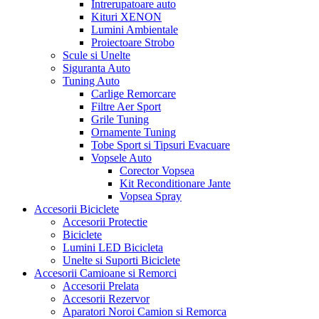
Intrerupatoare auto
Kituri XENON
Lumini Ambientale
Proiectoare Strobo
Scule si Unelte
Siguranta Auto
Tuning Auto
Carlige Remorcare
Filtre Aer Sport
Grile Tuning
Ornamente Tuning
Tobe Sport si Tipsuri Evacuare
Vopsele Auto
Corector Vopsea
Kit Reconditionare Jante
Vopsea Spray
Accesorii Biciclete
Accesorii Protectie
Biciclete
Lumini LED Bicicleta
Unelte si Suporti Biciclete
Accesorii Camioane si Remorci
Accesorii Prelata
Accesorii Rezervor
Aparatori Noroi Camion si Remorca