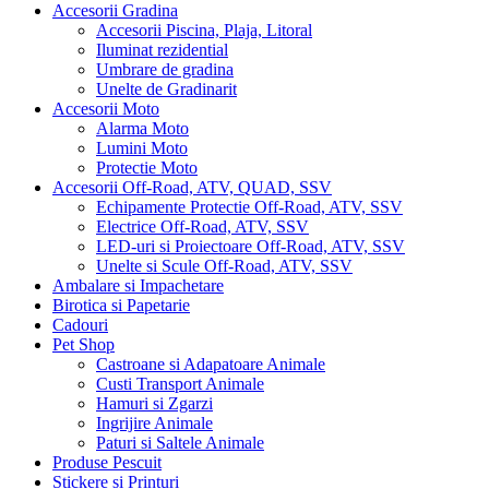
Accesorii Gradina
Accesorii Piscina, Plaja, Litoral
Iluminat rezidential
Umbrare de gradina
Unelte de Gradinarit
Accesorii Moto
Alarma Moto
Lumini Moto
Protectie Moto
Accesorii Off-Road, ATV, QUAD, SSV
Echipamente Protectie Off-Road, ATV, SSV
Electrice Off-Road, ATV, SSV
LED-uri si Proiectoare Off-Road, ATV, SSV
Unelte si Scule Off-Road, ATV, SSV
Ambalare si Impachetare
Birotica si Papetarie
Cadouri
Pet Shop
Castroane si Adapatoare Animale
Custi Transport Animale
Hamuri si Zgarzi
Ingrijire Animale
Paturi si Saltele Animale
Produse Pescuit
Stickere si Printuri