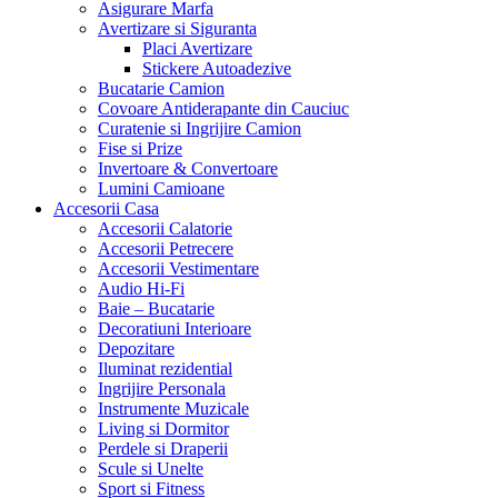
Asigurare Marfa
Avertizare si Siguranta
Placi Avertizare
Stickere Autoadezive
Bucatarie Camion
Covoare Antiderapante din Cauciuc
Curatenie si Ingrijire Camion
Fise si Prize
Invertoare & Convertoare
Lumini Camioane
Accesorii Casa
Accesorii Calatorie
Accesorii Petrecere
Accesorii Vestimentare
Audio Hi-Fi
Baie – Bucatarie
Decoratiuni Interioare
Depozitare
Iluminat rezidential
Ingrijire Personala
Instrumente Muzicale
Living si Dormitor
Perdele si Draperii
Scule si Unelte
Sport si Fitness