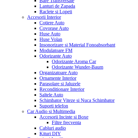
Bare Transversale
Lanturi de Zapada
Raclete si Lopeti
Accesorii Interior
Cotiere Auto
Covorase Auto
Huse Auto
Huse Volan
Insonorizare si Material Fonoabsorbant
Modulatoare FM
Odorizante Auto
Odorizante Aroma Car
Odorizante Wunder-Baum
Organizatoare Auto
Ornamente Interior
Parasolare si Jaluzele
Reconditionare Interior
Saltele Auto
Schimbator Viteze si Nuca Schimbator
Suporti telefon
Car Audio si Multimedia
Accesorii Incinte si Boxe
Filtre frecventa
Cabluri audio
Kituri DIY