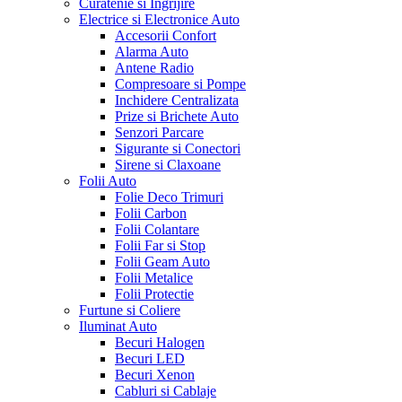
Curatenie si Ingrijire
Electrice si Electronice Auto
Accesorii Confort
Alarma Auto
Antene Radio
Compresoare si Pompe
Inchidere Centralizata
Prize si Brichete Auto
Senzori Parcare
Sigurante si Conectori
Sirene si Claxoane
Folii Auto
Folie Deco Trimuri
Folii Carbon
Folii Colantare
Folii Far si Stop
Folii Geam Auto
Folii Metalice
Folii Protectie
Furtune si Coliere
Iluminat Auto
Becuri Halogen
Becuri LED
Becuri Xenon
Cabluri si Cablaje