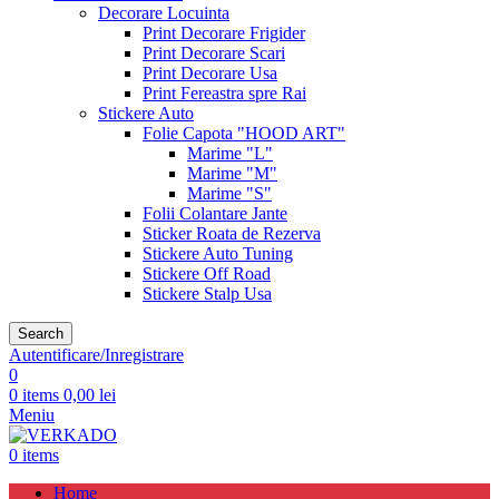
Decorare Locuinta
Print Decorare Frigider
Print Decorare Scari
Print Decorare Usa
Print Fereastra spre Rai
Stickere Auto
Folie Capota "HOOD ART"
Marime "L"
Marime "M"
Marime "S"
Folii Colantare Jante
Sticker Roata de Rezerva
Stickere Auto Tuning
Stickere Off Road
Stickere Stalp Usa
Search
Autentificare/Inregistrare
0
0
items
0,00
lei
Meniu
0
items
Home