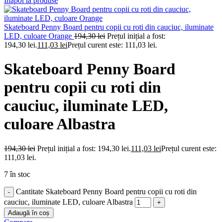
Inapoi la produse
Skateboard Penny Board pentru copii cu roti din cauciuc, iluminate
LED, culoare Orange
194,30
lei
Prețul inițial a fost:
194,30 lei.
111,03
lei
Prețul curent este: 111,03 lei.
Skateboard Penny Board
pentru copii cu roti din
cauciuc, iluminate LED,
culoare Albastra
194,30
lei
Prețul inițial a fost: 194,30 lei.
111,03
lei
Prețul curent este:
111,03 lei.
7 în stoc
Cantitate Skateboard Penny Board pentru copii cu roti din
cauciuc, iluminate LED, culoare Albastra
Adaugă în coș