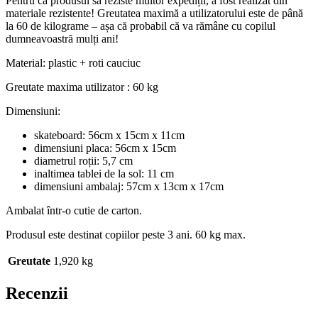
Pentru ca produsul să reziste multor expediții, a fost realizat din
materiale rezistente! Greutatea maximă a utilizatorului este de până
la 60 de kilograme – așa că probabil că va rămâne cu copilul
dumneavoastră mulți ani!
Material: plastic + roti cauciuc
Greutate maxima utilizator : 60 kg
Dimensiuni:
skateboard: 56cm x 15cm x 11cm
dimensiuni placa: 56cm x 15cm
diametrul roții: 5,7 cm
inaltimea tablei de la sol: 11 cm
dimensiuni ambalaj: 57cm x 13cm x 17cm
Ambalat într-o cutie de carton.
Produsul este destinat copiilor peste 3 ani. 60 kg max.
Greutate
1,920 kg
Recenzii