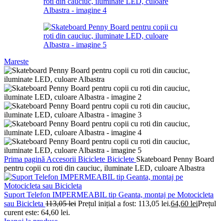
Mareste
Prima pagină
Accesorii Biciclete
Biciclete
Skateboard Penny Board
pentru copii cu roti din cauciuc, iluminate LED, culoare Albastra
Suport Telefon IMPERMEABIL tip Geanta, montaj pe Motocicleta
sau Bicicleta
113,05
lei
Prețul inițial a fost: 113,05 lei.
64,60
lei
Prețul
curent este: 64,60 lei.