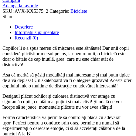
Compara
Adauga la favorite
SKU:
AVX-KX5375_2
Categorie:
Biciclete
Share:
Descriere
Informații suplimentare
Recenzii (0)
Copiilor li s-a spus mereu că mișcarea este sănătate! Dar unii copii
consideră plictisitor mersul pe jos, iar pentru unii, o bicicletă este
doar o bătaie de cap inutilă, grea, care nu este chiar atât de
distractivă!
Așa că merită să găsiți modalități mai interesante și mai puțin tipice
de a vă deplasa! Un skateboard va fi o alegere grozavă! Acesta oferi
copilului mic o mulțime de distracție cu adevărat interesantă!
Designul plăcut ochilor și culoarea distinctivă vor atrage cu
siguranță copiii, cu atât mai puțini și mai activi! Și odată ce vor
începe să se joace, momentele plăcute nu vor avea sfârșit!
Forma caracteristică vă permite să controlați placa cu adevărat
ușor. Perfect pentru a conduce prin oraș, permite nu numai să
experimentați o oarecare emoție, ci și să accelerați călătoria de la
punctul A la B!