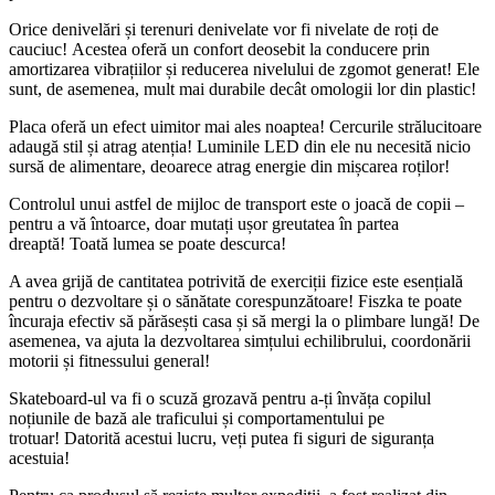
Orice denivelări și terenuri denivelate vor fi nivelate de roți de
cauciuc! Acestea oferă un confort deosebit la conducere prin
amortizarea vibrațiilor și reducerea nivelului de zgomot generat! Ele
sunt, de asemenea, mult mai durabile decât omologii lor din plastic!
Placa oferă un efect uimitor mai ales noaptea! Cercurile strălucitoare
adaugă stil și atrag atenția! Luminile LED din ele nu necesită nicio
sursă de alimentare, deoarece atrag energie din mișcarea roților!
Controlul unui astfel de mijloc de transport este o joacă de copii –
pentru a vă întoarce, doar mutați ușor greutatea în partea
dreaptă! Toată lumea se poate descurca!
A avea grijă de cantitatea potrivită de exerciții fizice este esențială
pentru o dezvoltare și o sănătate corespunzătoare! Fiszka te poate
încuraja efectiv să părăsești casa și să mergi la o plimbare lungă! De
asemenea, va ajuta la dezvoltarea simțului echilibrului, coordonării
motorii și fitnessului general!
Skateboard-ul va fi o scuză grozavă pentru a-ți învăța copilul
noțiunile de bază ale traficului și comportamentului pe
trotuar! Datorită acestui lucru, veți putea fi siguri de siguranța
acestuia!