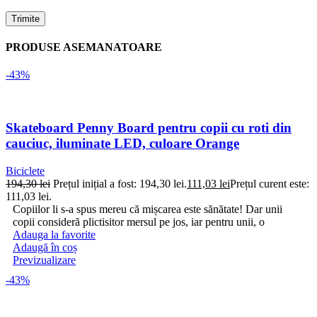
PRODUSE ASEMANATOARE
-43%
Skateboard Penny Board pentru copii cu roti din
cauciuc, iluminate LED, culoare Orange
Biciclete
194,30
lei
Prețul inițial a fost: 194,30 lei.
111,03
lei
Prețul curent este:
111,03 lei.
Copiilor li s-a spus mereu că mișcarea este sănătate! Dar unii
copii consideră plictisitor mersul pe jos, iar pentru unii, o
Adauga la favorite
Adaugă în coș
Previzualizare
-43%