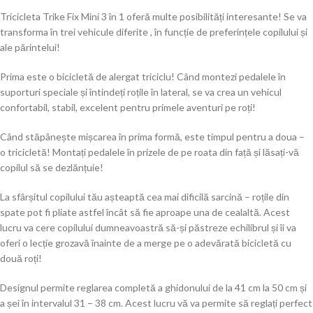
Tricicleta Trike Fix Mini 3 în 1 oferă multe posibilități interesante! Se va
transforma în trei vehicule diferite , în funcție de preferințele copilului și
ale părintelui!
Prima este o bicicletă de alergat triciclu! Când montezi pedalele în
suporturi speciale și întindeți roțile în lateral, se va crea un vehicul
confortabil, stabil, excelent pentru primele aventuri pe roți!
Când stăpânește mișcarea în prima formă, este timpul pentru a doua –
o tricicletă! Montați pedalele în prizele de pe roata din față și lăsați-vă
copilul să se dezlănțuie!
La sfârșitul copilului tău așteaptă cea mai dificilă sarcină – roțile din
spate pot fi pliate astfel încât să fie aproape una de cealaltă. Acest
lucru va cere copilului dumneavoastră să-și păstreze echilibrul și îi va
oferi o lecție grozavă înainte de a merge pe o adevărată bicicletă cu
două roți!
Designul permite reglarea completă a ghidonului de la 41 cm la 50 cm și
a șei în intervalul 31 – 38 cm. Acest lucru vă va permite să reglați perfect