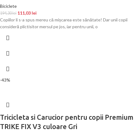
Biciclete
111,03
lei
194,30
lei
Copiilor li s-a spus mereu că mișcarea este sănătate! Dar unii copii
consideră plictisitor mersul pe jos, iar pentru unii, o
-43%
Tricicleta si Carucior pentru copii Premium
TRIKE FIX V3 culoare Gri