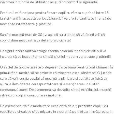
înălțimea în funcție de utilizator, asigurând confort și siguranță.
Produsul va funcționa pentru fiecare copil cu vârsta cuprinsă între 18
luni și 4 ani! În această perioadă lungă, îi va oferi o cantitate imensă de
momente interesante și plăcute!
Sarcina maximă este de 30 kg, așa că nu trebuie să vă faceți griji că
copilul dumneavoastră va deteriora bicicleta!
Designul interesant va atrage atenția celor mai tineri bicicliști și îi va
încuraja să se joace! Forma simplă și stilul modern vor atrage și părinții!
O astfel de tricicletă este o alegere foarte bună pentru toată lumea! În
primul rând, merită să ne amintim că mișcarea este sănătate! O jucărie
care vă va încuraja copilul să meargă la plimbare și activitate fizică va
ajuta la dezvoltarea corespunzătoare și la menținerea unei stări
corespunzătoare! De asemenea, va dezvolta simțul echilibrului, mușchii
întregului corp și coordonarea motorie!
De asemenea, va fi o modalitate excelentă de a-ți prezenta copilul cu
regulile de circulație și de mișcare în siguranță pe trotuar! Învățarea prin