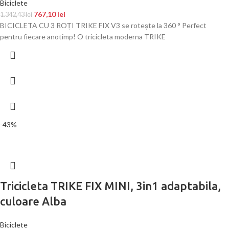
Biciclete
767,10
lei
1.342,43
lei
BICICLETA CU 3 ROȚI TRIKE FIX V3 se rotește la 360 ° Perfect
pentru fiecare anotimp! O tricicleta moderna TRIKE
-43%
Tricicleta TRIKE FIX MINI, 3in1 adaptabila,
culoare Alba
Biciclete