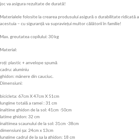
joc va asigura rezultate de durată!
Materialele folosite la crearea produsului asigură o durabilitate ridicată a
acestuia – cu siguranță va supraviețui multor călătorii în familie!
Max. greutatea copilului: 30 kg
Material:
roți: plastic + anvelope spumă
cadru: aluminiu
ghidon: mânere din cauciuc.
Dimensiuni:
bicicleta: 67cm X 47cm X 51cm
lungime totală a ramei : 31 cm
inaltime ghidon de la sol: 41cm -50cm
latime ghidon: 32 cm
inaltimea scaunului de la sol: 31cm -38cm
dimensiuni șa: 24cm x 13cm
lungime cadrul de la șa la ghidon: 18 cm