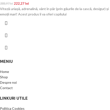
222,27
lei
388,97
lei
Viteză uriașă, adrenalină, vânt în păr (prin găurile de la cască, desigur) și
emoții mari! Acest produs îi va oferi copilului
MENIU
Home
Shop
Despre noi
Contact
LINKURI UTILE
Politica Cookies