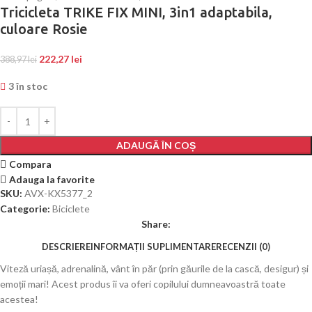
Tricicleta TRIKE FIX MINI, 3in1 adaptabila,
culoare Rosie
222,27
lei
388,97
lei
3 în stoc
ADAUGĂ ÎN COȘ
Compara
Adauga la favorite
SKU:
AVX-KX5377_2
Categorie:
Biciclete
Share:
DESCRIERE
INFORMAȚII SUPLIMENTARE
RECENZII (0)
Viteză uriașă, adrenalină, vânt în păr (prin găurile de la cască, desigur) și
emoții mari! Acest produs îi va oferi copilului dumneavoastră toate
acestea!