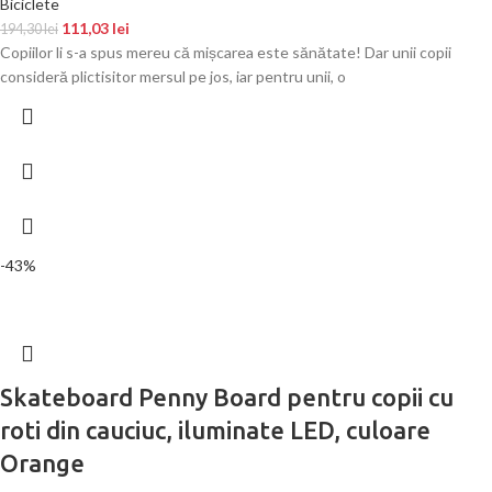
Biciclete
111,03
lei
194,30
lei
Copiilor li s-a spus mereu că mișcarea este sănătate! Dar unii copii
consideră plictisitor mersul pe jos, iar pentru unii, o
-43%
Skateboard Penny Board pentru copii cu
roti din cauciuc, iluminate LED, culoare
Orange