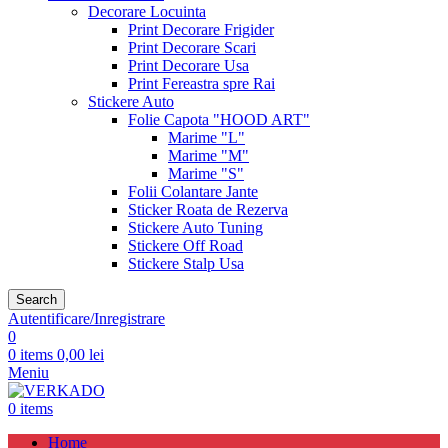
Decorare Locuinta
Print Decorare Frigider
Print Decorare Scari
Print Decorare Usa
Print Fereastra spre Rai
Stickere Auto
Folie Capota "HOOD ART"
Marime "L"
Marime "M"
Marime "S"
Folii Colantare Jante
Sticker Roata de Rezerva
Stickere Auto Tuning
Stickere Off Road
Stickere Stalp Usa
Search
Autentificare/Inregistrare
0
0
items
0,00
lei
Meniu
0
items
Home