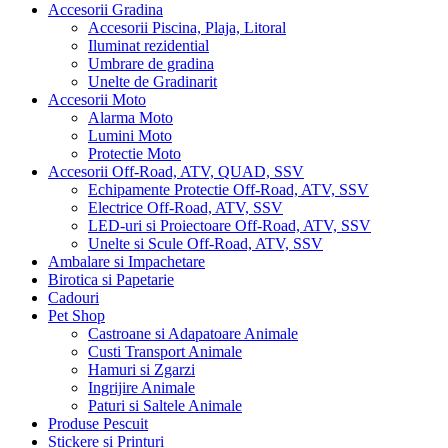
Accesorii Gradina
Accesorii Piscina, Plaja, Litoral
Iluminat rezidential
Umbrare de gradina
Unelte de Gradinarit
Accesorii Moto
Alarma Moto
Lumini Moto
Protectie Moto
Accesorii Off-Road, ATV, QUAD, SSV
Echipamente Protectie Off-Road, ATV, SSV
Electrice Off-Road, ATV, SSV
LED-uri si Proiectoare Off-Road, ATV, SSV
Unelte si Scule Off-Road, ATV, SSV
Ambalare si Impachetare
Birotica si Papetarie
Cadouri
Pet Shop
Castroane si Adapatoare Animale
Custi Transport Animale
Hamuri si Zgarzi
Ingrijire Animale
Paturi si Saltele Animale
Produse Pescuit
Stickere si Printuri