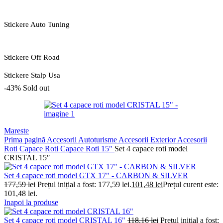
Stickere Auto Tuning
Stickere Off Road
Stickere Stalp Usa
-43%
Sold out
Mareste
Prima pagină
Accesorii Autoturisme
Accesorii Exterior
Accesorii
Roti
Capace Roti
Capace Roti 15"
Set 4 capace roti model
CRISTAL 15″
Set 4 capace roti model GTX 17" - CARBON & SILVER
177,59
lei
Prețul inițial a fost: 177,59 lei.
101,48
lei
Prețul curent este:
101,48 lei.
Inapoi la produse
Set 4 capace roti model CRISTAL 16"
118,16
lei
Prețul inițial a fost: