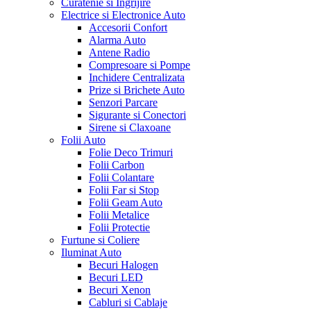
Curatenie si Ingrijire
Electrice si Electronice Auto
Accesorii Confort
Alarma Auto
Antene Radio
Compresoare si Pompe
Inchidere Centralizata
Prize si Brichete Auto
Senzori Parcare
Sigurante si Conectori
Sirene si Claxoane
Folii Auto
Folie Deco Trimuri
Folii Carbon
Folii Colantare
Folii Far si Stop
Folii Geam Auto
Folii Metalice
Folii Protectie
Furtune si Coliere
Iluminat Auto
Becuri Halogen
Becuri LED
Becuri Xenon
Cabluri si Cablaje