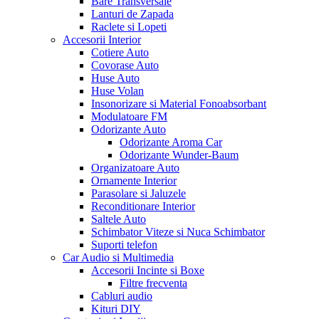
Bare Transversale
Lanturi de Zapada
Raclete si Lopeti
Accesorii Interior
Cotiere Auto
Covorase Auto
Huse Auto
Huse Volan
Insonorizare si Material Fonoabsorbant
Modulatoare FM
Odorizante Auto
Odorizante Aroma Car
Odorizante Wunder-Baum
Organizatoare Auto
Ornamente Interior
Parasolare si Jaluzele
Reconditionare Interior
Saltele Auto
Schimbator Viteze si Nuca Schimbator
Suporti telefon
Car Audio si Multimedia
Accesorii Incinte si Boxe
Filtre frecventa
Cabluri audio
Kituri DIY