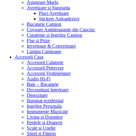
Asigurare Marfa
Avertizare si Siguranta
Placi Avertizare
Stickere Autoadezive
Bucatarie Camion
Covoare Antiderapante din Cauciuc
Curatenie si Ingrijire Camion
Fise si Prize
Invertoare & Convertoare
Lumini Camioane
Accesorii Casa
Accesorii Calatorie
Accesorii Petrecere
Accesorii Vestimentare
Audio Hi-Fi
Baie – Bucatarie
Decoratiuni Interioare
Depozitare
Iluminat rezidential
Ingrijire Personala
Instrumente Muzicale
Living si Dormitor
Perdele si Draperii
Scule si Unelte
Sport si Fitness