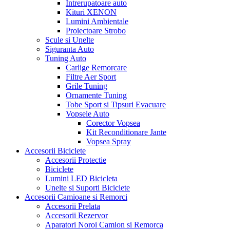
Intrerupatoare auto
Kituri XENON
Lumini Ambientale
Proiectoare Strobo
Scule si Unelte
Siguranta Auto
Tuning Auto
Carlige Remorcare
Filtre Aer Sport
Grile Tuning
Ornamente Tuning
Tobe Sport si Tipsuri Evacuare
Vopsele Auto
Corector Vopsea
Kit Reconditionare Jante
Vopsea Spray
Accesorii Biciclete
Accesorii Protectie
Biciclete
Lumini LED Bicicleta
Unelte si Suporti Biciclete
Accesorii Camioane si Remorci
Accesorii Prelata
Accesorii Rezervor
Aparatori Noroi Camion si Remorca