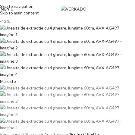
Skip to navigation
MENIU
Skip to main content
-43%
Mareste
Prima pagină
Accesorii Autoturisme
Scule si Unelte