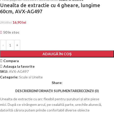
Unealta de extractie cu 4 gheare, lungime
60cm, AVX-AG497
16,90
lei
29,58
lei
50 în stoc
ADAUGĂ ÎN COȘ
Compara
Adauga la favorite
SKU:
AVX-AG497
Categorie:
Scule si Unelte
Share:
DESCRIERE
INFORMAȚII SUPLIMENTARE
RECENZII (0)
Unealta de extractie cu arc flexibil pentru șuruburi și alte piese
mici. După ce strângem arcul, pe cealaltă parte, urechile alunecă,
datorită cărora putem prinde confortabil diverse obiecte