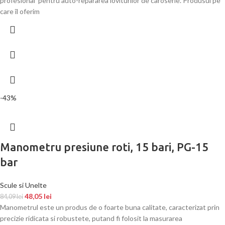
profesional pentru auto-repararea loviturilor de caroserie. Produsul pe
care îl oferim
-43%
Manometru presiune roti, 15 bari, PG-15
bar
Scule si Unelte
48,05
lei
84,09
lei
Manometrul este un produs de o foarte buna calitate, caracterizat prin
precizie ridicata si robustete, putand fi folosit la masurarea