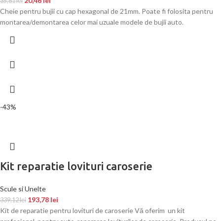
20,46
lei
35,81
lei
Cheie pentru bujii cu cap hexagonal de 21mm. Poate fi folosita pentru
montarea/demontarea celor mai uzuale modele de bujii auto.
-43%
Kit reparatie lovituri caroserie
Scule si Unelte
193,78
lei
339,12
lei
Kit de reparatie pentru lovituri de caroserie Vă oferim un kit