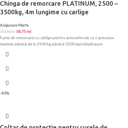
Chinga de remorcare PLATINUM, 2500 –
3500kg, 4m lungime cu carlige
Asigurare Marfa
58,75
lei
102,81
lei
Funie de remorcare cu cârlige pentru autovehicule cu o greutate
maximă admisă de la 2500 kg până la 3500 kg.îndeplinește
-43%
Coltar de protectie pentru curele de